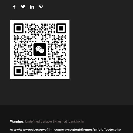
: Undefined variable $kriesi_at_backlink in
Warning
/www/wwwroot/ecopvcfilm_com/wp-content/themes/enfold/footer.php