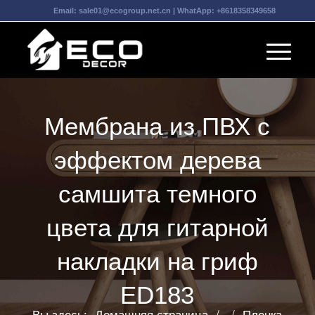
Email:
sale01@ecogroup.net.cn
| WhatApp:
+8618358349658
Мембрана из ПВХ с
эффектом дерева
самшита темного
цвета для гитарной
накладки на гриф
ED183
Вы здесь:
Домашняя страница
/
/
Пленка