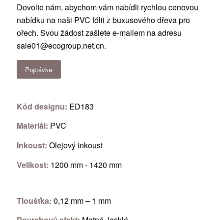
Dovolte nám, abychom vám nabídli rychlou cenovou
nabídku na naši PVC fólii z buxusového dřeva pro
ořech. Svou žádost zašlete e-mailem na adresu
sale01@ecogroup.net.cn
.
Poptávka
Kód designu:
ED183
Materiál:
PVC
Inkoust:
Olejový inkoust
Velikost:
1200 mm - 1420 mm
Tloušťka:
0,12 mm – 1 mm
Povrchový efekt:
Matné, lesklé