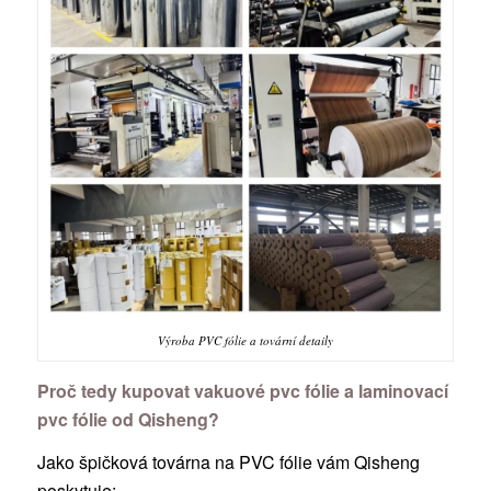
Výroba PVC fólie a tovární detaily
Proč tedy kupovat vakuové pvc fólie a laminovací
pvc fólie od Qisheng?
Jako špičková továrna na PVC fólie vám Qisheng
poskytuje: