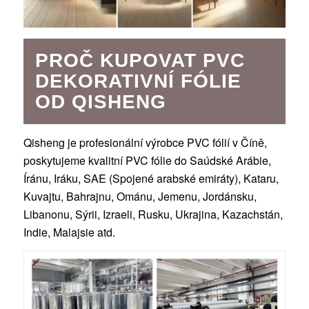
PROČ KUPOVAT PVC
DEKORATIVNÍ FÓLIE
OD QISHENG
Qisheng je profesionální výrobce PVC fólií v Číně,
poskytujeme kvalitní PVC fólie do Saúdské Arábie,
Íránu, Iráku, SAE (Spojené arabské emiráty), Kataru,
Kuvajtu, Bahrajnu, Ománu, Jemenu, Jordánsku,
Libanonu, Sýrii, Izraeli, Rusku, Ukrajina, Kazachstán,
Indie, Malajsie atd.