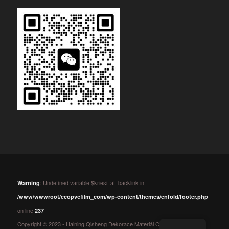
: Undefined variable $kriesi_at_backlink in
Warning
/www/wwwroot/ecopvcfilm_com/wp-content/themes/enfold/footer.php
on line
237
Copyright © 2023 - Haining Qisheng Dekorace Materiál Co., Ltd.