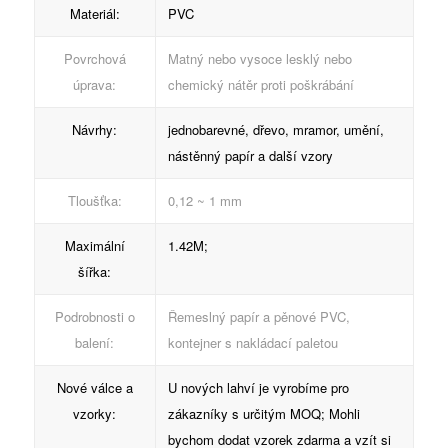
Materiál:
PVC
Povrchová
Matný nebo vysoce lesklý nebo
úprava:
chemický nátěr proti poškrábání
Návrhy:
jednobarevné, dřevo, mramor, umění,
nástěnný papír a další vzory
Tloušťka:
0,12 ~ 1 mm
Maximální
1.42M;
šířka:
Podrobnosti o
Řemeslný papír a pěnové PVC,
balení:
kontejner s nakládací paletou
Nové válce a
U nových lahví je vyrobíme pro
vzorky:
zákazníky s určitým MOQ; Mohli
bychom dodat vzorek zdarma a vzít si