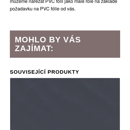
můžeme nařezat PVC fólii jako malé role na základě
požadavku na PVC fólie od vás.
MOHLO BY VÁS
ZAJÍMAT:
SOUVISEJÍCÍ PRODUKTY