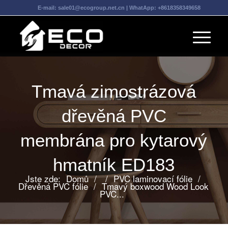
E-mail:
sale01@ecogroup.net.cn
| WhatApp:
+8618358349658
Tmavá zimostrázová
dřevěná PVC
membrána pro kytarový
hmatník ED183
Jste zde:
Domů
/
/
PVC laminovací fólie
/
Dřevěná PVC fólie
/
Tmavý boxwood Wood Look
PVC...