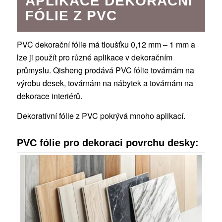
APLIKACE DEKORAČNÍ
FÓLIE Z PVC
PVC dekorační fólie má tloušťku 0,12 mm – 1 mm a
lze ji použít pro různé aplikace v dekoračním
průmyslu. Qisheng prodává PVC fólie továrnám na
výrobu desek, továrnám na nábytek a továrnám na
dekorace interiérů.
Dekorativní fólie z PVC pokrývá mnoho aplikací.
PVC fólie pro dekoraci povrchu desky: