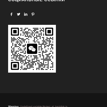
: Undefined variable $kriesi_at_backlink in
Warning