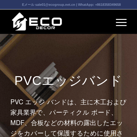
Eメール
sale01@ecogroup.net.cn
| WhatApp:
+8618358349658
PVCエッジバンド
PVC エッジ バンドは、主に木工および
家具業界で、パーティクル ボード、
MDF、合板などの材料の露出したエッ
ジをカバーして保護するために使用さ