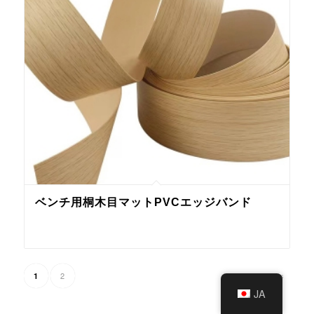
ベンチ用桐木目マットPVCエッジバンド
2
1
1の2ページ
JA