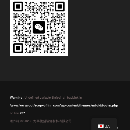
: Undefined variable $kriesi_at_backlink in
Warning
/www/wwwroot/ecopvcfilm_com/wp-content/themes/enfold/footer.php
on line
237
著作権 © 2023 - 海寧旗盛装飾材料有限公司
JA