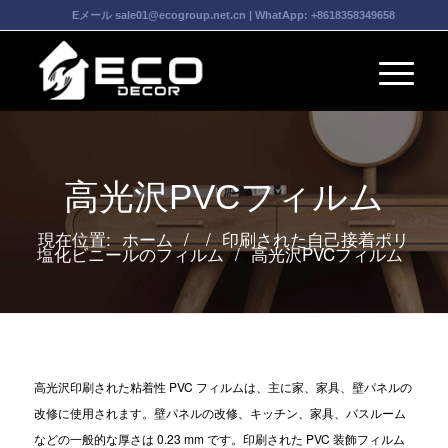
Eメール
sale01@ecogroup.net.cn
| WhatApp:
+8618358349658
高光沢PVCフィルム
現在位置:
ホーム
/
/
印刷された自己接着ポリ
塩化ビニールのフィルム
/
高光沢PVCフィルム
高光沢印刷された粘着性 PVC フィルムは、主に家、家具、壁パネルの
改修に使用されます。壁パネルの改修、キッチン、家具、バスルーム
などの一般的な厚さは 0.23 mm です。印刷された PVC 装飾フィルム