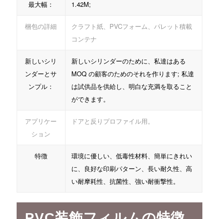
最大幅：
1.42M;
梱包の詳細
クラフト紙、PVCフォーム、パレット積載
コンテナ
新しいシリ
新しいシリンダーのために、私達はある
ンダーとサ
MOQ の顧客のためのそれを作ります; 私達
ンプル：
は試供品を供給し、明白な充満を取ること
ができます。
アプリケー
ドアと反りプロファイル用。
ション
特徴
環境に優しい、低毒性材料、簡単にきれい
に、良好な印刷パターン、長い耐久性、高
い耐摩耗性、抗菌性、強い耐衝撃性。
PVC装飾フィルムの特徴