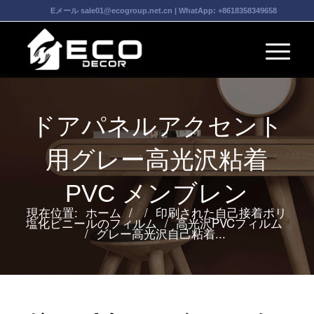
Eメール
sale01@ecogroup.net.cn
| WhatApp:
+8618358349658
ドアパネルアクセント
用グレー高光沢粘着
PVC メンブレン
現在位置:
ホーム
/
/
印刷された自己接着ポリ
塩化ビニールのフィルム
/
高光沢PVCフィルム
/
グレー高光沢自己粘着...