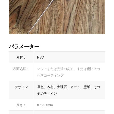
パラメーター
素材：
PVC
表面処理：
マットまたは光沢のある、または傷防止の
化学コーティング
デザイン
単色、木材、大理石、アート、壁紙、その
他のデザイン
厚さ：
0.12~1mm