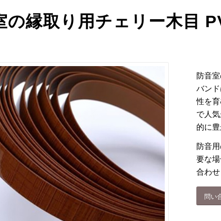
室の縁取り用チェリー木目 P
防音室
バンド
性を育
で人気
的に豊
防音用
要な場
合わせ
問い