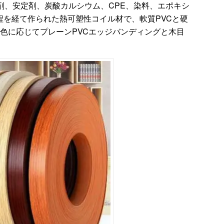
剤、安定剤、炭酸カルシウム、CPE、染料、エポキシ
を経て作られた熱可塑性コイル材で、軟質PVCと硬
色に応じてプレーンPVCエッジバンディングと木目