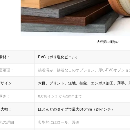
木目調の縁飾り
素材：
PVC（ポリ塩化ビニル）
面処理：
接着済み、接着なしのオプション、厚いPVCオプショ
デザイン
木目、プリント、無地、抽象、エンボス加工、薄手、
厚さ：
0.018インチから3mmまで
最大幅：
ほとんどのタイプで最大610mm（24インチ）
包の詳細
典型的にはロール、漫画