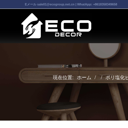
Eメール
sale01@ecogroup.net.cn
| WhatApp:
+8618358349658
現在位置:
ホーム
/
/
ポリ塩化