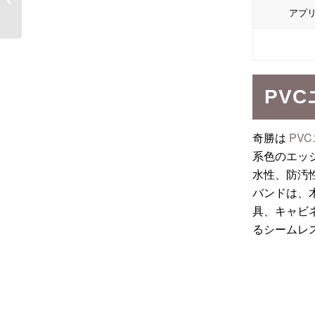
ド メイクアップステー
アプ
ション用
PV
奇勝は
PV
系色のエッジ
水性、防汚
バンドは、
具、キャビ
るシームレ