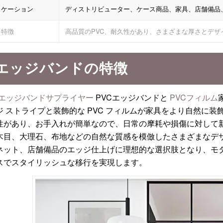
リケーション
ディストリビューター、ケース商品、家具、店舗備品
特徴
高品質のPVC、耐久性があり、さまざまな厚さとデザ
Cエッジバンドの特徴
Cエッジバンドサプライヤー
PVCエッジバンドと
PVCフィルム
 ストライプと装飾的な PVC フィルムが家具をより自然に装飾
性があり、お手入れが簡単なので、日常の摩耗や損傷に対して新
木目、大理石、布地などの自然な質感を模倣したさまざまなデ
ネット、店舗備品のエッジ仕上げに理想的な選択肢となり、モ
スでスタイリッシュな移行を実現します。