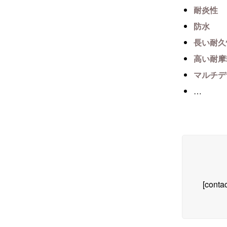
耐炎性
防水
長い耐久
高い耐摩
マルチデ
…
[contac