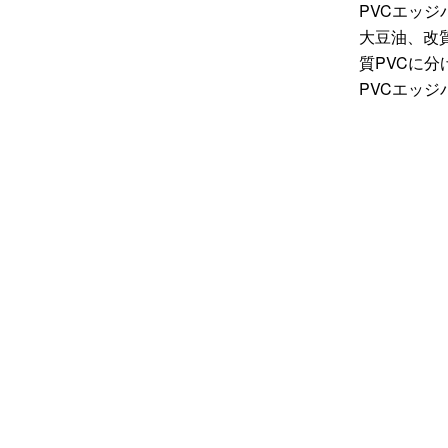
PVCエッ
大豆油、改
質PVCに
PVCエッ