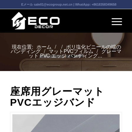
Eメール
sale01@ecogroup.net.cn
| WhatApp:
+8618358349658
現在位置:
ホーム
/
/
ポリ塩化ビニールの端の
バンディング
/
マットPVCフィルム
/
グレーマ
ット PVC エッジ バンディング...
座席用グレーマット
PVCエッジバンド