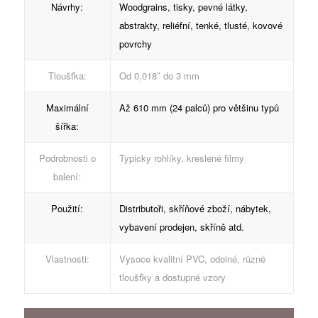
Návrhy:
Woodgrains, tisky, pevné látky,
abstrakty, reliéfní, tenké, tlusté, kovové
povrchy
Tloušťka:
Od 0,018″ do 3 mm
Maximální
Až 610 mm (24 palců) pro většinu typů
šířka:
Podrobnosti o
Typicky rohlíky, kreslené filmy
balení:
Použití:
Distributoři, skříňové zboží, nábytek,
vybavení prodejen, skříně atd.
Vlastnosti:
Vysoce kvalitní PVC, odolné, různé
tloušťky a dostupné vzory