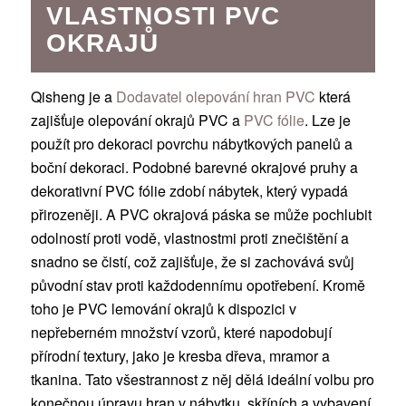
VLASTNOSTI PVC
OKRAJŮ
Qisheng je a
Dodavatel olepování hran PVC
která
zajišťuje olepování okrajů PVC a
PVC fólie
. Lze je
použít pro dekoraci povrchu nábytkových panelů a
boční dekoraci. Podobné barevné okrajové pruhy a
dekorativní PVC fólie zdobí nábytek, který vypadá
přirozeněji. A PVC okrajová páska se může pochlubit
odolností proti vodě, vlastnostmi proti znečištění a
snadno se čistí, což zajišťuje, že si zachovává svůj
původní stav proti každodennímu opotřebení. Kromě
toho je PVC lemování okrajů k dispozici v
nepřeberném množství vzorů, které napodobují
přírodní textury, jako je kresba dřeva, mramor a
tkanina. Tato všestrannost z něj dělá ideální volbu pro
konečnou úpravu hran v nábytku, skříních a vybavení