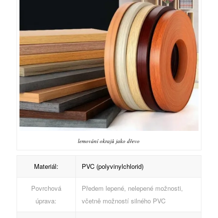
lemování okrajů jako dřevo
Materiál:
PVC (polyvinylchlorid)
Povrchová
Předem lepené, nelepené možnosti,
úprava:
včetně možností silného PVC