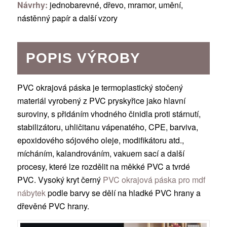
Návrhy:
jednobarevné, dřevo, mramor, umění,
nástěnný papír a další vzory
POPIS VÝROBY
PVC okrajová páska je termoplastický stočený
materiál vyrobený z PVC pryskyřice jako hlavní
suroviny, s přidáním vhodného činidla proti stárnutí,
stabilizátoru, uhličitanu vápenatého, CPE, barviva,
epoxidového sójového oleje, modifikátoru atd.,
mícháním, kalandrováním, vakuem sací a další
procesy, které lze rozdělit na měkké PVC a tvrdé
PVC. Vysoký kryt černý
PVC okrajová páska pro mdf
nábytek
podle barvy se dělí na hladké PVC hrany a
dřevěné PVC hrany.