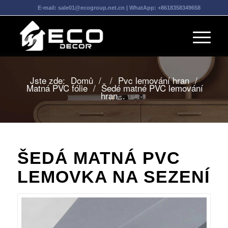
E-mail:
sale01@ecogroup.net.cn
| WhatApp:
+8618358349658
Jste zde:
Domů
/
/
Pvc lemování hran
/
Matná PVC fólie
/
Šedé matné PVC lemování
hran...
ŠEDÁ MATNÁ PVC
LEMOVKA NA SEZENÍ