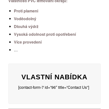
Vlastnosti PVC lemování okrajů:
Proti plameni
Voděodolný
Dlouhá výdrž
Vysoká odolnost proti opotřebení
Více provedení
…
VLASTNÍ NABÍDKA
[contact-form-7 id=”96″ title=”Contact Us”]