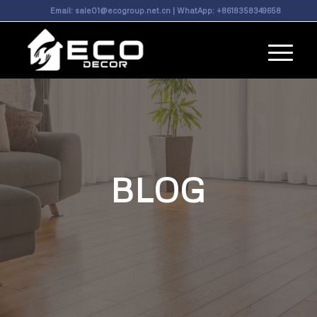
Email:
sale01@ecogroup.net.cn
| WhatApp:
+8618358349658
BLOG