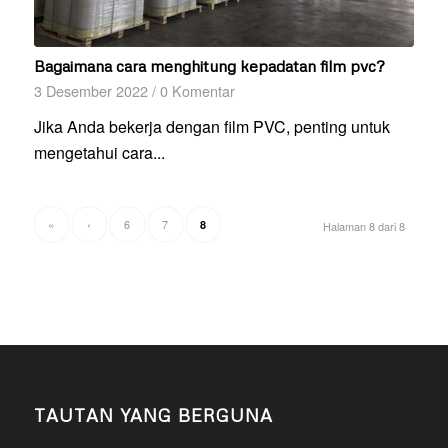
Bagaimana cara menghitung kepadatan film pvc?
3 Desember 2022
/
0 Komentar
Jika Anda bekerja dengan film PVC, penting untuk
mengetahui cara...
«
‹
6
7
8
Halaman 8 dari 8
TAUTAN YANG BERGUNA