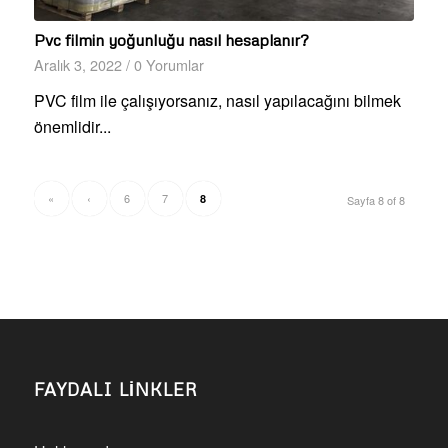
Pvc filmin yoğunluğu nasıl hesaplanır?
Aralık 3, 2022
/
0 Yorumlar
PVC film ile çalışıyorsanız, nasıl yapılacağını bilmek
önemlidir...
«
‹
6
7
8
Sayfa 8 of 8
FAYDALI LİNKLER