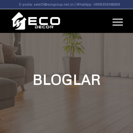
E-posta:
sale01@ecogroup.net.cn
| WhatApp:
+8618358349658
BLOGLAR