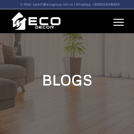
E-Mail:
sale01@ecogroup.net.cn
| WhatApp:
+8618358349658
BLOGS