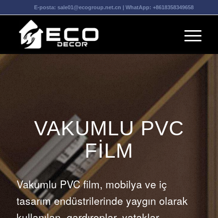
E-posta:
sale01@ecogroup.net.cn
| WhatApp:
+8618358349658
VAKUMLU PVC
FILM
Vakumlu PVC film, mobilya ve iç
tasarım endüstrilerinde yaygın olarak
kullanılan, gardıroplar, yataklar,