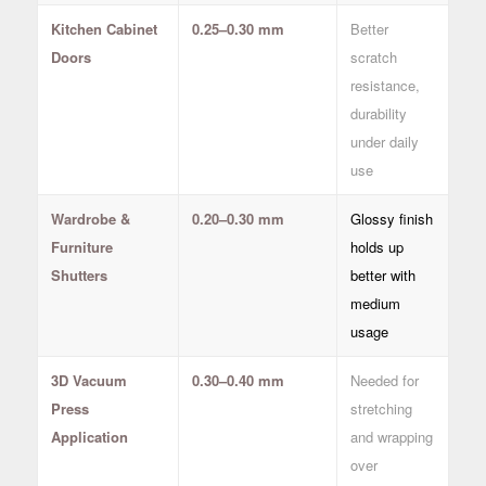
Kitchen Cabinet
0.25–0.30 mm
Better
Doors
scratch
resistance,
durability
under daily
use
Wardrobe &
0.20–0.30 mm
Glossy finish
Furniture
holds up
Shutters
better with
medium
usage
3D Vacuum
0.30–0.40 mm
Needed for
Press
stretching
Application
and wrapping
over