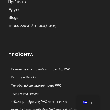
Προϊόντα
Έργα
Blogs
Επικοινωνήστε μαζί μας
ΠΡΟΪΌΝΤΑ
Εκτυπωμένη αυτοκόλλητη ταινία PVC
Pvc Edge Banding
Ταινία πλαστικοποίησης PVC
Ταινία PVC κενού
Φύλλο μεμβράνης PVC για έπιπλα
EL
Αυτοκόλλητη μεμβράνη PVC για πάνελ τοίχου