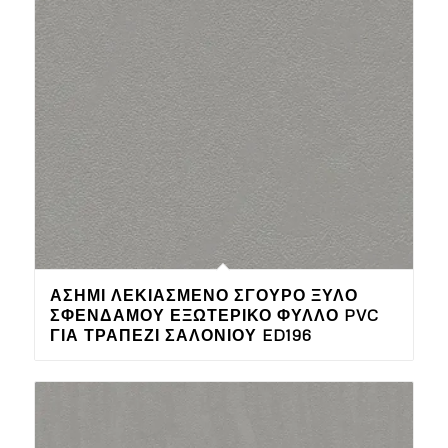
ΑΣΗΜΊ ΛΕΚΙΑΣΜΈΝΟ ΣΓΟΥΡΌ ΞΎΛΟ
ΣΦΕΝΔΆΜΟΥ ΕΞΩΤΕΡΙΚΌ ΦΎΛΛΟ PVC
ΓΙΑ ΤΡΑΠΈΖΙ ΣΑΛΟΝΙΟΎ ED196