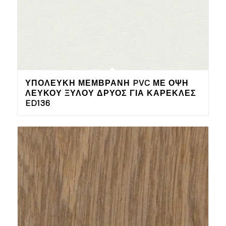
ΥΠΌΛΕΥΚΗ ΜΕΜΒΡΆΝΗ PVC ΜΕ ΌΨΗ
ΛΕΥΚΟΎ ΞΎΛΟΥ ΔΡΥΌΣ ΓΙΑ ΚΑΡΈΚΛΕΣ
ED136