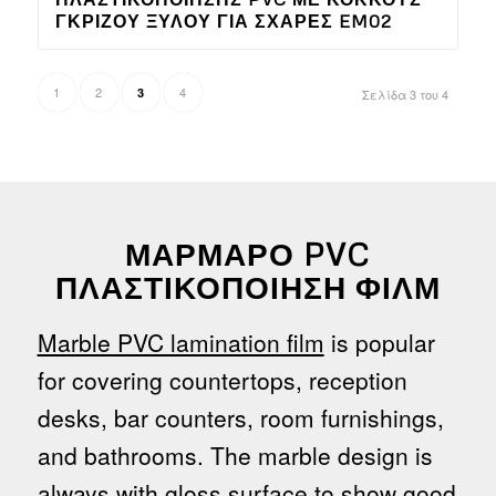
ΓΚΡΊΖΟΥ ΞΎΛΟΥ ΓΙΑ ΣΧΆΡΕΣ EM02
1
2
4
3
Σελίδα 3 του 4
ΜΆΡΜΑΡΟ PVC
ΠΛΑΣΤΙΚΟΠΟΊΗΣΗ ΦΙΛΜ
Marble PVC lamination film
is popular
for covering countertops, reception
desks, bar counters, room furnishings,
and bathrooms. The marble design is
always with gloss surface to show good