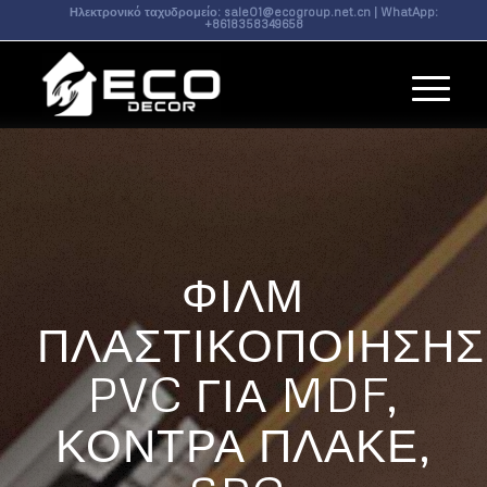
Ηλεκτρονικό ταχυδρομείο:
sale01@ecogroup.net.cn
| WhatApp:
+8618358349658
ΦΙΛΜ
ΠΛΑΣΤΙΚΟΠΟΊΗΣΗΣ
PVC ΓΙΑ MDF,
ΚΌΝΤΡΑ ΠΛΑΚΈ,