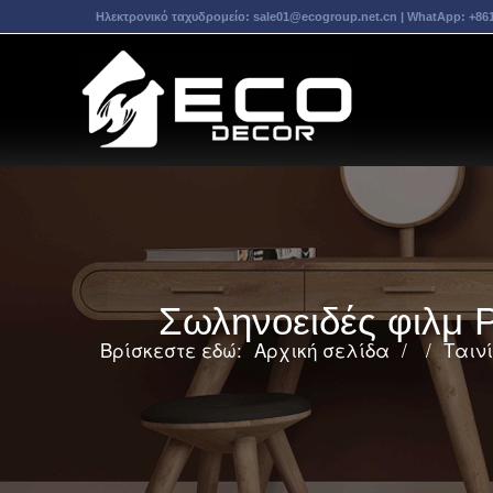
Ηλεκτρονικό ταχυδρομείο:
sale01@ecogroup.net.cn
| WhatApp:
+86
Σωληνοειδές φιλμ 
Βρίσκεστε εδώ:
Αρχική σελίδα
/
/
Ταιν