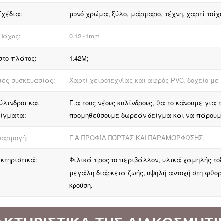
Σχέδια:
μονό χρώμα, ξύλο, μάρμαρο, τέχνη, χαρτί τοί
Πάχος:
0.12~1mm
στο πλάτος:
1.42M;
ιες συσκευασίας:
Χαρτί χειροτεχνίας και αφρός PVC, δοχείο μ
ύλινδροι και
Για τους νέους κυλίνδρους, θα το κάνουμε γι
είγματα:
προμηθεύσουμε δωρεάν δείγμα και να πάρουμε
αρμογή:
ΓΙΑ ΠΡΟΦΊΛ ΠΌΡΤΑΣ ΚΑΙ ΠΑΡΑΜΌΡΦΩΣΗΣ.
κτηριστικά:
Φιλικά προς το περιβάλλον, υλικά χαμηλής τ
μεγάλη διάρκεια ζωής, υψηλή αντοχή στη φθορά
κρούση.