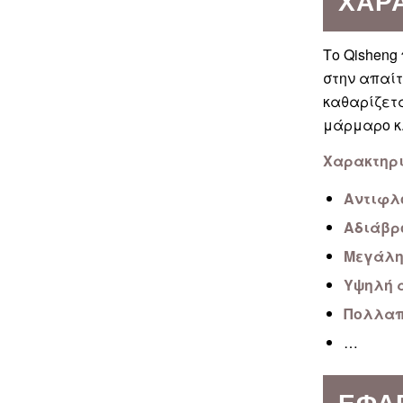
ΧΑΡ
Το Qisheng
στην απαίτ
καθαρίζετα
μάρμαρο κ
Χαρακτηρι
Αντιφλ
Αδιάβρ
Μεγάλη
Υψηλή 
Πολλαπ
…