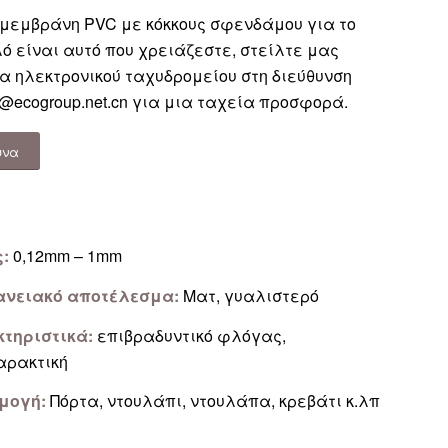
 μεμβράνη PVC με κόκκους σφενδάμου για το
ό είναι αυτό που χρειάζεστε, στείλτε μας
α ηλεκτρονικού ταχυδρομείου στη διεύθυνση
@ecogroup.net.cn
για μια ταχεία προσφορά.
υνα
ς:
0,12mm – 1mm
ανειακό αποτέλεσμα:
Ματ, γυαλιστερό
τηριστικά:
επιβραδυντικό φλόγας,
αρακτική
μογή:
Πόρτα, ντουλάπι, ντουλάπα, κρεβάτι κ.λπ