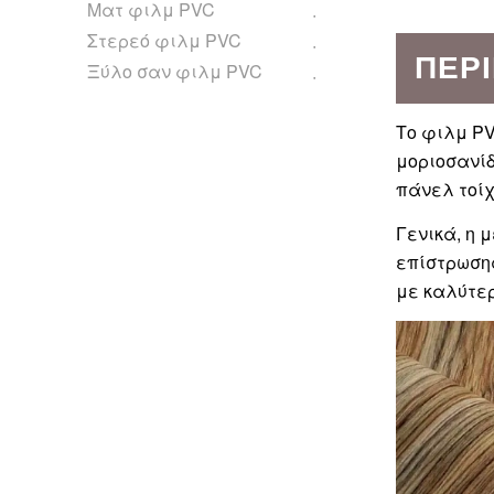
Ματ φιλμ PVC
Στερεό φιλμ PVC
ΠΕΡ
Ξύλο σαν φιλμ PVC
Το φιλμ PV
μοριοσανίδ
πάνελ τοίχ
Γενικά, η 
επίστρωσης
με καλύτε