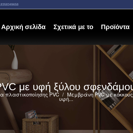
18358349658
Αρχική σελίδα
Σχετικά με το
Προϊόντα
PVC με υφή ξύλου σφενδάμο
ία πλαστικοποίησης PVC
/
Μεμβράνη PVC με κόκκους
υφή...