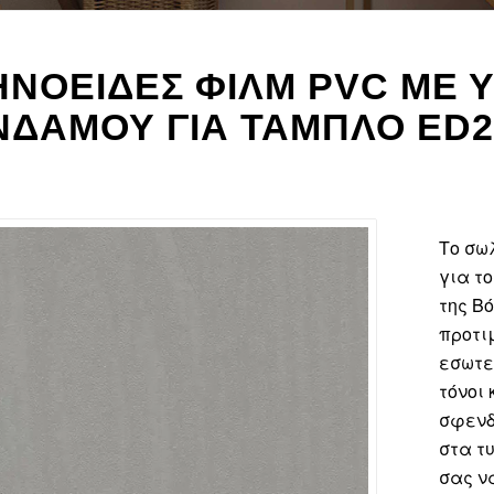
ΝΟΕΙΔΈΣ ΦΙΛΜ PVC ΜΕ 
ΔΆΜΟΥ ΓΙΑ ΤΑΜΠΛΌ ED2
Το σω
για τ
της Βό
προτιμ
εσωτερ
τόνοι 
σφενδ
στα τ
σας ν