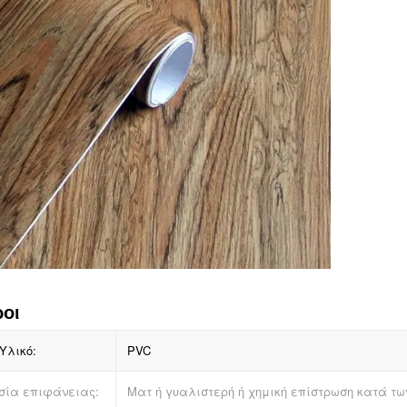
οι
Υλικό:
PVC
σία επιφάνειας:
Ματ ή γυαλιστερή ή χημική επίστρωση κατά τω