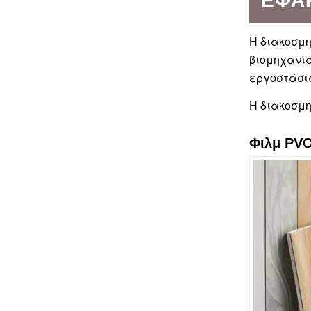
ΕΦΑ
Η διακοσμη
βιομηχανία
εργοστάσι
Η διακοσμ
Φιλμ PVC