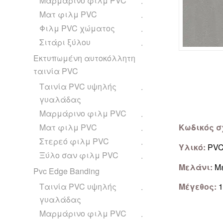
Μαρμάρινο φιλμ PVC
Ματ φιλμ PVC
Φιλμ PVC χώματος
Σιτάρι ξύλου
Εκτυπωμένη αυτοκόλλητη
ταινία PVC
Ταινία PVC υψηλής
γυαλάδας
Μαρμάρινο φιλμ PVC
Ματ φιλμ PVC
Κωδικός σ
Στερεό φιλμ PVC
Υλικό:
PV
Ξύλο σαν φιλμ PVC
Μελάνι:
Με
Pvc Edge Banding
Ταινία PVC υψηλής
Μέγεθος:
1
γυαλάδας
Μαρμάρινο φιλμ PVC