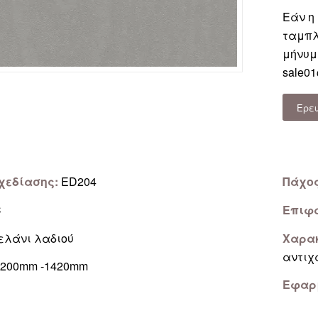
Εάν η
ταμπλ
μήνυμ
sale01
Ερε
χεδίασης:
ED204
Πάχο
C
Επιφ
λάνι λαδιού
Χαρακ
αντιχ
200mm -1420mm
Εφαρ