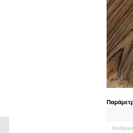
Παράμετρ
Μαύρη διακοσμητική
Επεξεργα
μεμβράνη από PVC