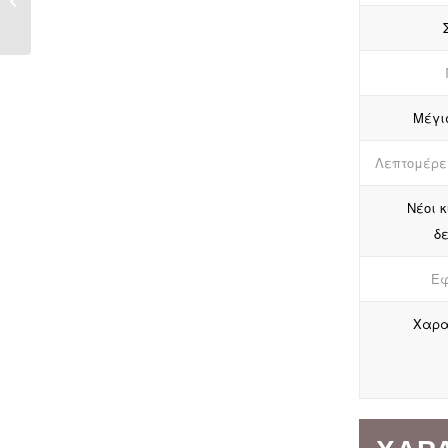
με κόκκους έβενος
για ταστιέρα ED203
Μέγι
Λεπτομέρε
Νέοι κ
δ
Εφ
Χαρα