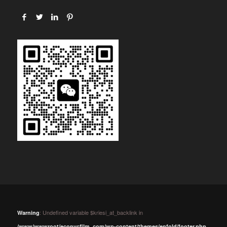
: Undefined variable $kriesi_at_backlink in
Warning
/www/wwwroot/ecopvcfilm_com/wp-content/themes/enfold/footer.php