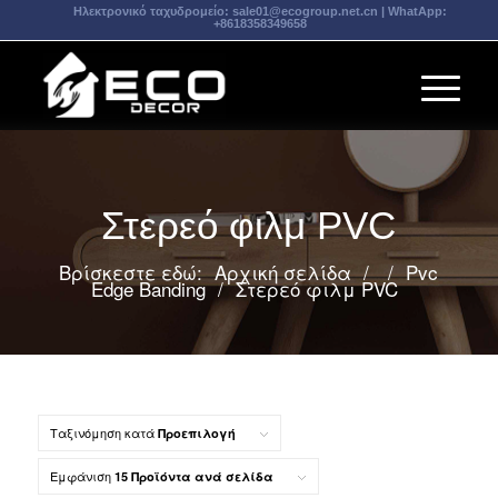
Ηλεκτρονικό ταχυδρομείο:
sale01@ecogroup.net.cn
| WhatApp:
+8618358349658
Στερεό φιλμ PVC
Βρίσκεστε εδώ:
Αρχική σελίδα
/
/
Pvc
Edge Banding
/
Στερεό φιλμ PVC
Ταξινόμηση κατά
Προεπιλογή
Εμφάνιση
15 Προϊόντα ανά σελίδα