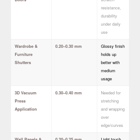
resistance,
durability
under daily
use
Wardrobe &
0.20–0.30 mm
Glossy finish
Furniture
holds up
Shutters
better with
medium
usage
3D Vacuum
0.30–0.40 mm
Needed for
Press
stretching
Application
and wrapping
over
edge/curves
Wall Panels &
0.20–0.25 mm
Light touch