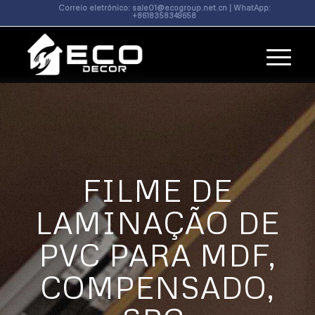
Correio eletrónico:
sale01@ecogroup.net.cn
| WhatApp:
+8618358349658
FILME DE
LAMINAÇÃO DE
PVC PARA MDF,
COMPENSADO,