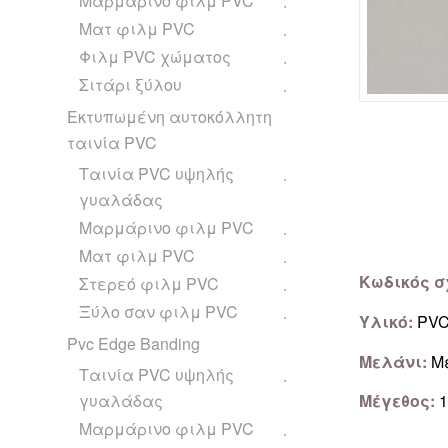
Μαρμάρινο φιλμ PVC
Ματ φιλμ PVC
Φιλμ PVC χώματος
Σιτάρι ξύλου
Εκτυπωμένη αυτοκόλλητη
ταινία PVC
Ταινία PVC υψηλής
γυαλάδας
Μαρμάρινο φιλμ PVC
Ματ φιλμ PVC
Κωδικός σ
Στερεό φιλμ PVC
Ξύλο σαν φιλμ PVC
Υλικό:
PV
Pvc Edge Banding
Μελάνι:
Με
Ταινία PVC υψηλής
γυαλάδας
Μέγεθος:
1
Μαρμάρινο φιλμ PVC