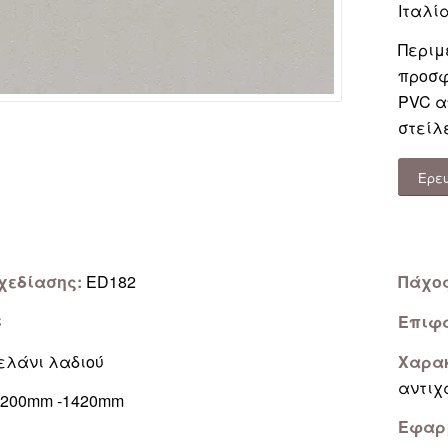
Ιταλία
Περιμ
προσφ
PVC α
στείλε
Ερε
χεδίασης:
ED182
Πάχο
C
Επιφ
λάνι λαδιού
Χαρακ
αντιχ
200mm -1420mm
Εφαρ