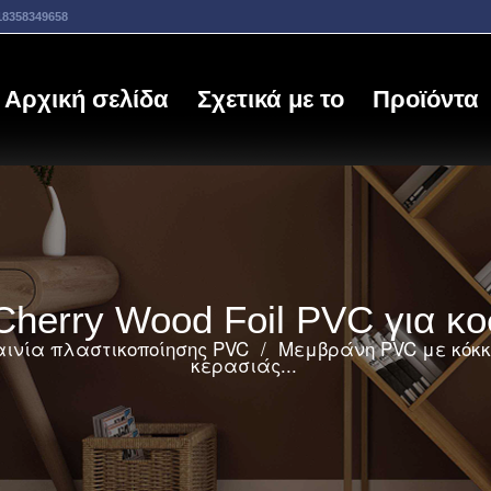
18358349658
Αρχική σελίδα
Σχετικά με το
Προϊόντα
 Cherry Wood Foil PVC για 
αινία πλαστικοποίησης PVC
/
Μεμβράνη PVC με κόκκ
κερασιάς...