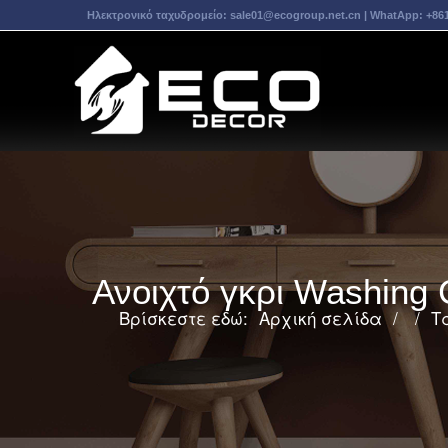
Ηλεκτρονικό ταχυδρομείο:
sale01@ecogroup.net.cn
| WhatApp:
+86
Ανοιχτό γκρι Washing
Βρίσκεστε εδώ:
Αρχική σελίδα
/
/
Τ