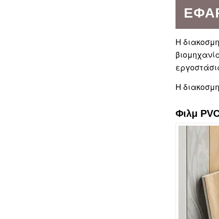
ΕΦΑ
Η διακοσμη
βιομηχανία
εργοστάσι
Η διακοσμ
Φιλμ PVC