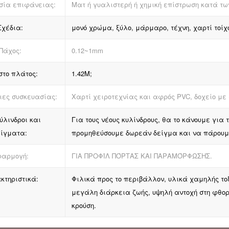
σία επιφάνειας:
Ματ ή γυαλιστερή ή χημική επίστρωση κατά τω
Σχέδια:
μονό χρώμα, ξύλο, μάρμαρο, τέχνη, χαρτί τοί
Πάχος:
0.12~1mm
στο πλάτος:
1.42M;
ιες συσκευασίας:
Χαρτί χειροτεχνίας και αφρός PVC, δοχείο μ
ύλινδροι και
Για τους νέους κυλίνδρους, θα το κάνουμε γι
είγματα:
προμηθεύσουμε δωρεάν δείγμα και να πάρουμε
αρμογή:
ΓΙΑ ΠΡΟΦΊΛ ΠΌΡΤΑΣ ΚΑΙ ΠΑΡΑΜΌΡΦΩΣΗΣ.
κτηριστικά:
Φιλικά προς το περιβάλλον, υλικά χαμηλής τ
μεγάλη διάρκεια ζωής, υψηλή αντοχή στη φθορά
κρούση.