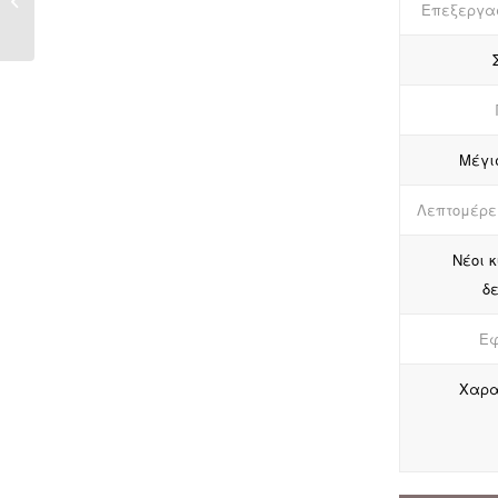
Επεξεργα
όψη PVC για τραπέζι
κονσόλας ED181
Μέγι
Λεπτομέρε
Νέοι κ
δ
Εφ
Χαρα