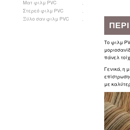
Ματ φιλμ PVC
Στερεό φιλμ PVC
Ξύλο σαν φιλμ PVC
ΠΕΡ
Το φιλμ PV
μοριοσανίδ
πάνελ τοίχ
Γενικά, η 
επίστρωσης
με καλύτε