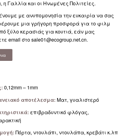
, η Γαλλία και οι Ηνωμένες Πολιτείες.
ένουμε με ανυπομονησία την ευκαιρία να σας
έρουμε μια γρήγορη προσφορά για το φιλμ
πό ξύλο κερασιάς για κουτιά, εάν μας
τε email στο
sale01@ecogroup.net.cn
.
υνα
ς:
0,12mm – 1mm
ανειακό αποτέλεσμα:
Ματ, γυαλιστερό
τηριστικά:
επιβραδυντικό φλόγας,
αρακτική
μογή:
Πόρτα, ντουλάπι, ντουλάπα, κρεβάτι κ.λπ