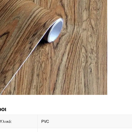
οι
Υλικό:
PVC