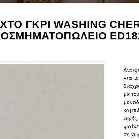
ΧΤΌ ΓΚΡΙ WASHING CHE
ΚΟΣΜΗΜΑΤΟΠΩΛΕΊΟ ED18
Ανοιχ
για κ
διαχρ
με του
μοναδ
καμπύ
αφής,
φαίνε
σε χώ