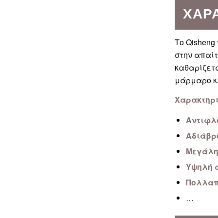
ΧΑΡ
Το Qisheng
στην απαίτ
καθαρίζετα
μάρμαρο κ
Χαρακτηρι
Αντιφλ
Αδιάβρ
Μεγάλη
Υψηλή 
Πολλαπ
…