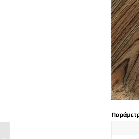
Παράμετρ
Ανοιχτό γκρι
αλουμινόχαρτο με