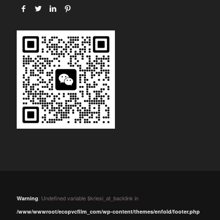
: Undefined variable $kriesi_at_backlink in
Warning
/www/wwwroot/ecopvcfilm_com/wp-content/themes/enfold/footer.php