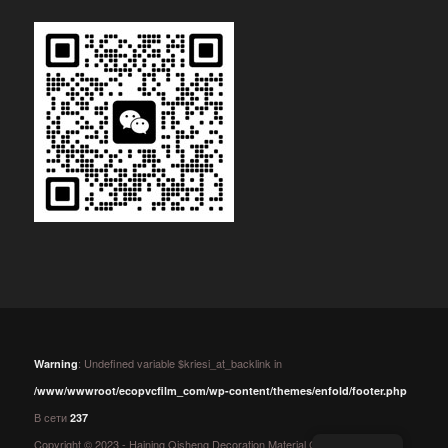
: Undefined variable $kriesi_at_backlink in
Warning
/www/wwwroot/ecopvcfilm_com/wp-content/themes/enfold/footer.php
В сети
237
Copyright © 2023 - Haining Qisheng Decoration Material Co.