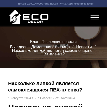
Email:
sale01@ecogroup.net.cn
| WhatApp:
+8618358349658
Блог - Последние новости
Вы здесь:
Домашняя страница
/
Новости
/
Насколько липкой является самоклеящаяся
ПВХ-пленка?
Насколько липкой является
самоклеящаяся ПВХ-пленка?
/
/
18 августа 2024 г.
в
Новости
от
Экофильм