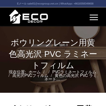
Eメール
sale01@ecogroup.net.cn
| WhatApp:
+8618358349658
ボウリングレーン用黄
色高光沢 PVC ラミネー
トフィルム
現在位置:
ホーム
/
/
PVCラミネートフィルム
/
高光沢PVCフィルム
/
黄色の高光沢 PVC ラミ
ネート...