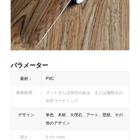
パラメーター
素材：
PVC
表面処理：
マットまたは光沢のある、または傷防止の
化学コーティング
デザイン
単色、木材、大理石、アート、壁紙、その
他のデザイン
厚さ：
0.12~1mm