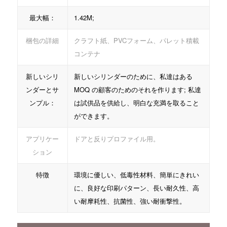
最大幅：
1.42M;
梱包の詳細
クラフト紙、PVCフォーム、パレット積載
コンテナ
新しいシリ
新しいシリンダーのために、私達はある
ンダーとサ
MOQ の顧客のためのそれを作ります; 私達
ンプル：
は試供品を供給し、明白な充満を取ること
ができます。
アプリケー
ドアと反りプロファイル用。
ション
特徴
環境に優しい、低毒性材料、簡単にきれい
に、良好な印刷パターン、長い耐久性、高
い耐摩耗性、抗菌性、強い耐衝撃性。