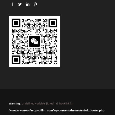
: Undefined variable $kriesi_at_backlink in
Warning
/www/wwwroot/ecopvcfilm_com/wp-content/themes/enfold/footer.php