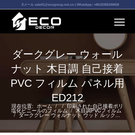
Eメール
sale01@ecogroup.net.cn
| WhatApp:
+8618358349658
ダークグレー ウォール
ナット 木目調 自己接着
PVC フィルム パネル用
ED212
現在位置:
ホーム
/
/
印刷された自己接着ポリ
塩化ビニールのフィルム
/
木目調PVCフィルム
/
ダークグレー ウォルナット ウッド ルック...