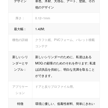
デザイン
単色、木材、大理石、アート、壁紙、その
他のデザイン
厚さ：
0.12~1mm
最大幅：
1.42M;
梱包の詳細
クラフト紙、PVCフォーム、パレット積載
コンテナ
新しいシリ
新しいシリンダーのために、私達はある
ンダーとサ
MOQ の顧客のためのそれを作ります; 私達
ンプル：
は試供品を供給し、明白な充満を取ること
ができます。
アプリケー
ドアと反りプロファイル用。
ション
特徴
環境に優しい、低毒性材料、簡単にきれい