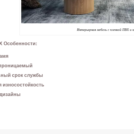
Интерьерная мебель с пленкой ПВХ и 
Х Особенности:
амя
проницаемый
ьный срок службы
 износостойкость
-дизайны