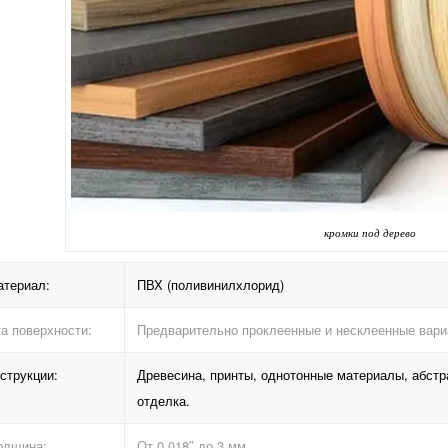
кромки под дерево
атериал:
ПВХ (поливинилхлорид)
а поверхности:
Предварительно проклеенные и несклеенные вари
струкции:
Древесина, принты, однотонные материалы, абстра
отделка.
олщина:
От 0,018″ до 3 мм