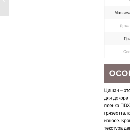
гикори для
прикроватных тумб
Максима
Детал
Пр
Осо
ОСО
Цишэн – эт
для декора 
пленка ПВХ
грязеоттал
износе. Кро
текстура де