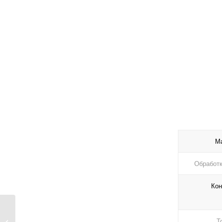
М
Обработк
Кон
Темно-коричневая
кромка ПВХ из дерева
Т