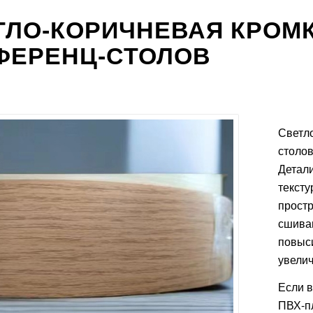
ТЛО-КОРИЧНЕВАЯ КРОМК
ФЕРЕНЦ-СТОЛОВ
Светло
столов
Детали
тексту
прост
сшива
повыси
увелич
Если в
ПВХ-пл