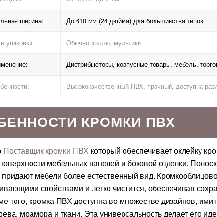
льная ширина:
До 610 мм (24 дюйма) для большинства типов
и упаковки:
Обычно роллы, мультики
именение:
Дистрибьюторы, корпусные товары, мебель, торго
бенности:
Высококачественный ПВХ, прочный, доступна раз
БЕННОСТИ КРОМКИ ПВХ
о
Поставщик кромки ПВХ
который обеспечивает оклейку кр
поверхности мебельных панелей и боковой отделки. Полоск
 придают мебели более естественный вид. Кромкооблицово
кивающими свойствами и легко чистится, обеспечивая сох
ме того, кромка ПВХ доступна во множестве дизайнов, ими
рева, мрамора и ткани. Эта универсальность делает его и