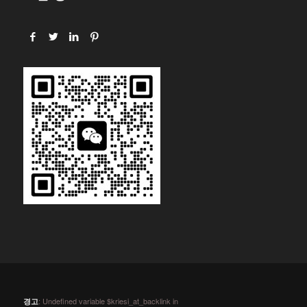
: Undefined variable $kriesi_at_backlink in
경고