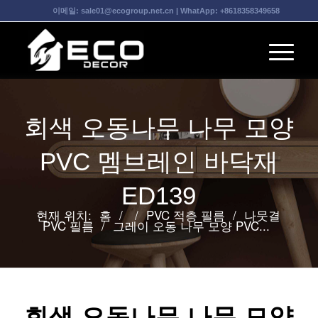
이메일:
sale01@ecogroup.net.cn
| WhatApp:
+8618358349658
회색 오동나무 나무 모양
PVC 멤브레인 바닥재
ED139
현재 위치:
홈
/
/
PVC 적층 필름
/
나뭇결
PVC 필름
/
그레이 오동 나무 모양 PVC...
회색 오동나무 나무 모양