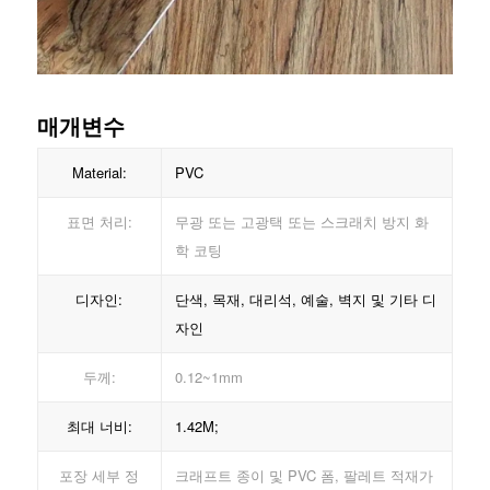
매개변수
Material:
PVC
표면 처리:
무광 또는 고광택 또는 스크래치 방지 화
학 코팅
디자인:
단색, 목재, 대리석, 예술, 벽지 및 기타 디
자인
두께:
0.12~1mm
최대 너비:
1.42M;
포장 세부 정
크래프트 종이 및 PVC 폼, 팔레트 적재가