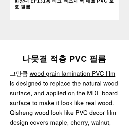
화장대 EF131용 티크 텍스처 룩 매트 PVC 보
호 필름
나뭇결 적층 PVC 필름
그만큼
wood grain lamination PVC film
is designed to replace the natural wood
surface, and applied on the MDF board
surface to make it look like real wood.
Qisheng wood look like PVC decor film
design covers maple, cherry, walnut,