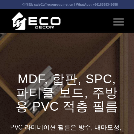
이메일:
sale01@ecogroup.net.cn
| WhatApp:
+8618358349658
MDF, 합판, SPC,
파티클 보드, 주방
용 PVC 적층 필름
PVC 라미네이션 필름은 방수, 내마모성,