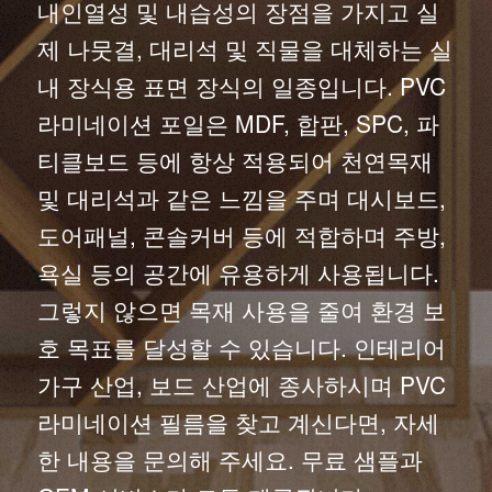
내인열성 및 내습성의 장점을 가지고 실
제 나뭇결, 대리석 및 직물을 대체하는 실
내 장식용 표면 장식의 일종입니다. PVC
라미네이션 포일은 MDF, 합판, SPC, 파
티클보드 등에 항상 적용되어 천연목재
및 대리석과 같은 느낌을 주며 대시보드,
도어패널, 콘솔커버 등에 적합하며 주방,
욕실 등의 공간에 유용하게 사용됩니다.
그렇지 않으면 목재 사용을 줄여 환경 보
호 목표를 달성할 수 있습니다. 인테리어
가구 산업, 보드 산업에 종사하시며 PVC
라미네이션 필름을 찾고 계신다면, 자세
한 내용을 문의해 주세요. 무료 샘플과