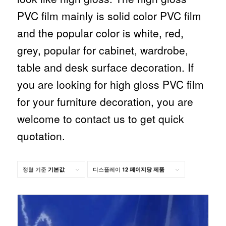
PVC film mainly is solid color PVC film
and the popular color is white, red,
grey, popular for cabinet, wardrobe,
table and desk surface decoration. If
you are looking for high gloss PVC film
for your furniture decoration, you are
welcome to contact us to get quick
quotation.
정렬 기준
디스플레이
기본값
12 페이지당 제품