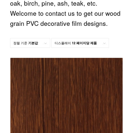
oak, birch, pine, ash, teak, etc.
Welcome to contact us to get our wood
grain PVC decorative film designs.
정렬 기준
디스플레이
기본값
12 페이지당 제품