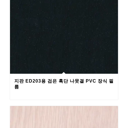
지판 ED203용 검은 흑단 나뭇결 PVC 장식 필
름