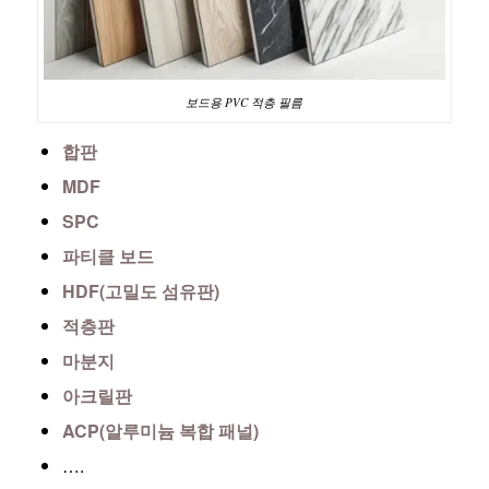
보드용 PVC 적층 필름
합판
MDF
SPC
파티클 보드
HDF(고밀도 섬유판)
적층판
마분지
아크릴판
ACP(알루미늄 복합 패널)
….