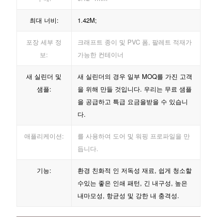
최대 너비:
1.42M;
포장 세부 정
크래프트 종이 및 PVC 폼, 팔레트 적재가
보:
가능한 컨테이너
새 실린더 및
새 실린더의 경우 일부 MOQ를 가진 고객
샘플:
을 위해 만들 것입니다. 우리는 무료 샘플
을 공급하고 특급 요금을받을 수 있습니
다.
애플리케이션:
를 사용하여 도어 및 워핑 프로파일을 만
듭니다.
기능:
환경 친화적 인 저독성 재료, 쉽게 청소할
수있는 좋은 인쇄 패턴, 긴 내구성, 높은
내마모성, 항균성 및 강한 내 충격성.