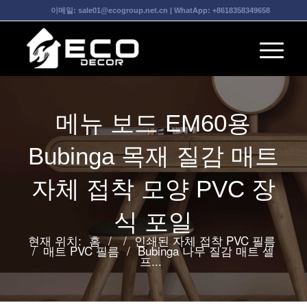
이메일:
sale01@ecogroup.net.cn
| WhatApp:
+8618358349658
메뉴 보드 EM60용
Bubinga 목재 질감 매트
자체 접착 모양 PVC 장
식 포일
현재 위치:
홈
/
/
인쇄된 자체 접착 PVC 필름
/
매트 PVC 필름
/
Bubinga 나무 질감 매트 셀
프...