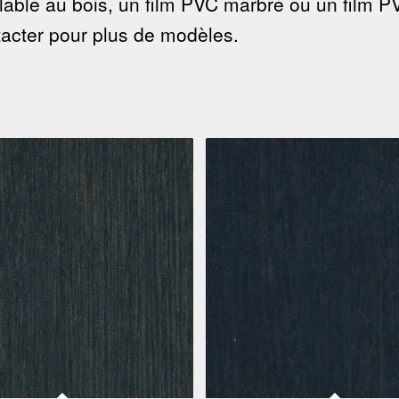
able au bois, un film PVC marbré ou un film P
tacter pour plus de modèles.