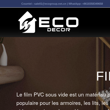
Courriel :
sale01@ecogroup.net.cn
| WhatApp:
+8618358349658
F
Le film PVC sous vide est un matériau po
populaire pour les armoires, les lits, les