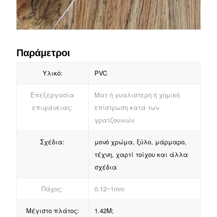
Παράμετροι
Υλικό:
PVC
Επεξεργασία
Ματ ή γυαλιστερή ή χημική
επιφάνειας:
επίστρωση κατά των
γρατζουνιών
Σχέδια:
μονό χρώμα, ξύλο, μάρμαρο,
τέχνη, χαρτί τοίχου και άλλα
σχέδια
Πάχος:
0.12~1mm
Μέγιστο πλάτος:
1.42M;