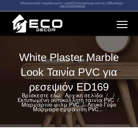
Ηλεκτρονικό ταχυδρομείο:
sale01@ecogroup.net.cn
| WhatApp:
+8618358349658
White Plaster Marble
Look Ταινία PVC για
ρεσεψιόν ED169
Βρίσκεστε εδώ:
Αρχική σελίδα
/
/
Εκτυπωμένη αυτοκόλλητη ταινία PVC
/
Μαρμάρινο φιλμ PVC
/
Λευκό Γύψο
Μάρμαρο εμφάνιση PVC...