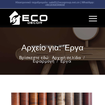
Ηλεκτρονικό ταχυδρομείο:
sale01@ecogroup.net.cn
| WhatApp:
+8618358349658
Αρχείο για: Έργα
Βρίσκεστε εδώ:
Αρχική σελίδα
/
Εφαρμογή
/
Έργα