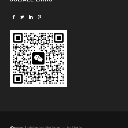
: Undefined variable $kriesi_at_backlink in
Warnung