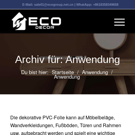
E-Mail:
sale01@ecogroup.net.cn
| WhatApp:
+8618358349658
Archiv für: Anwendung
Du bist hier:
Startseite
/
Anwendung
/
Anwendung
Die dekorative PVC-Folie kann auf Möbelbeläge,
Wandverkleidungen, Fußböden, Türen und Rahmen
usw. aufgebracht werden und spielt eine wichtige