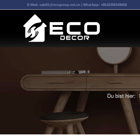
E-Mail:
sale01@ecogroup.net.cn
| WhatApp:
+8618358349658
Du bist hier: