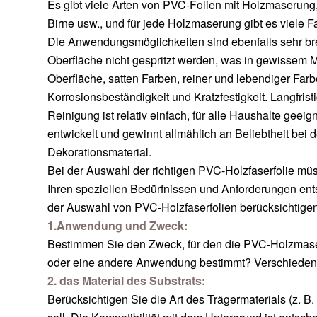
Es gibt viele Arten von PVC-Folien mit Holzmaserung,
Birne usw., und für jede Holzmaserung gibt es viele 
Die Anwendungsmöglichkeiten sind ebenfalls sehr brei
Oberfläche nicht gespritzt werden, was in gewissem M
Oberfläche, satten Farben, reiner und lebendiger Far
Korrosionsbeständigkeit und Kratzfestigkeit. Langfris
Reinigung ist relativ einfach, für alle Haushalte gee
entwickelt und gewinnt allmählich an Beliebtheit bei
Dekorationsmaterial.
Bei der Auswahl der richtigen PVC-Holzfaserfolie müs
Ihren speziellen Bedürfnissen und Anforderungen entsp
der Auswahl von PVC-Holzfaserfolien berücksichtigen 
1.Anwendung und Zweck:
Bestimmen Sie den Zweck, für den die PVC-Holzmaserf
oder eine andere Anwendung bestimmt? Verschiedene
2. das Material des Substrats:
Berücksichtigen Sie die Art des Trägermaterials (z. B