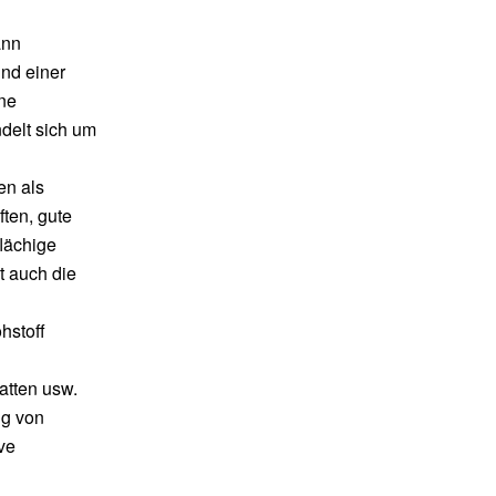
ann
und einer
ine
delt sich um
en als
ften, gute
flächige
t auch die
hstoff
atten usw.
ng von
ve