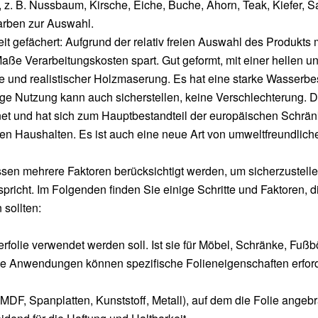
 z. B. Nussbaum, Kirsche, Eiche, Buche, Ahorn, Teak, Kiefer, S
Farben zur Auswahl.
t gefächert: Aufgrund der relativ freien Auswahl des Produkts 
aße Verarbeitungskosten spart. Gut geformt, mit einer hellen 
be und realistischer Holzmaserung. Es hat eine starke Wasserbes
tige Nutzung kann auch sicherstellen, keine Verschlechterung. D
ignet und hat sich zum Hauptbestandteil der europäischen Schrä
 den Haushalten. Es ist auch eine neue Art von umweltfreundlic
sen mehrere Faktoren berücksichtigt werden, um sicherzustelle
richt. Im Folgenden finden Sie einige Schritte und Faktoren, d
sollten:
olie verwendet werden soll. Ist sie für Möbel, Schränke, Fuß
 Anwendungen können spezifische Folieneigenschaften erfor
. MDF, Spanplatten, Kunststoff, Metall), auf dem die Folie ange