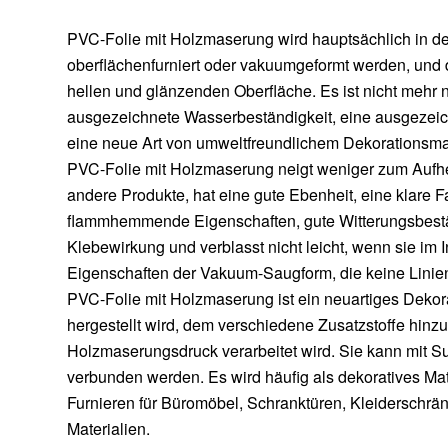
PVC-Folie mit Holzmaserung wird hauptsächlich in de
oberflächenfurniert oder vakuumgeformt werden, und 
hellen und glänzenden Oberfläche. Es ist nicht mehr 
ausgezeichnete Wasserbeständigkeit, eine ausgezeichn
eine neue Art von umweltfreundlichem Dekorationsmat
PVC-Folie mit Holzmaserung neigt weniger zum Aufhell
andere Produkte, hat eine gute Ebenheit, eine klare 
flammhemmende Eigenschaften, gute Witterungsbeständi
Klebewirkung und verblasst nicht leicht, wenn sie im
Eigenschaften der Vakuum-Saugform, die keine Linien
PVC-Folie mit Holzmaserung ist ein neuartiges Dekor
hergestellt wird, dem verschiedene Zusatzstoffe hin
Holzmaserungsdruck verarbeitet wird. Sie kann mit Su
verbunden werden. Es wird häufig als dekoratives Mat
Furnieren für Büromöbel, Schranktüren, Kleiderschrä
Materialien.