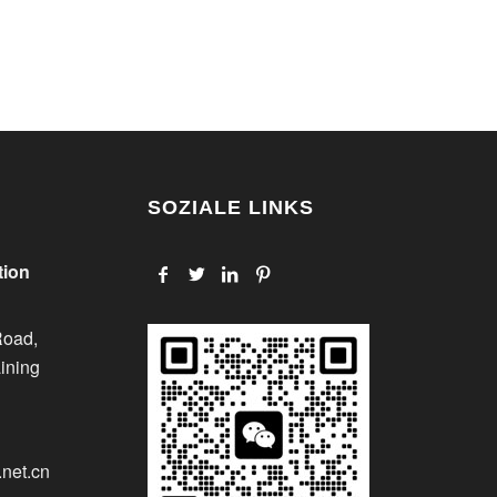
SOZIALE LINKS
tion
Road,
aining
net.cn