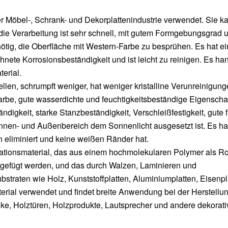
r Möbel-, Schrank- und Dekorplattenindustrie verwendet. Sie k
die Verarbeitung ist sehr schnell, mit gutem Formgebungsgrad 
nötig, die Oberfläche mit Western-Farbe zu besprühen. Es hat e
ete Korrosionsbeständigkeit und ist leicht zu reinigen. Es han
erial.
en, schrumpft weniger, hat weniger kristalline Verunreinigung
Farbe, gute wasserdichte und feuchtigkeitsbeständige Eigenscha
gkeit, starke Stanzbeständigkeit, Verschleißfestigkeit, gute 
 Innen- und Außenbereich dem Sonnenlicht ausgesetzt ist. Es ha
 eliminiert und keine weißen Ränder hat.
ationsmaterial, das aus einem hochmolekularen Polymer als Ro
zugefügt werden, und das durch Walzen, Laminieren und
bstraten wie Holz, Kunststoffplatten, Aluminiumplatten, Eisenpl
erial verwendet und findet breite Anwendung bei der Herstellu
nke, Holztüren, Holzprodukte, Lautsprecher und andere dekorati