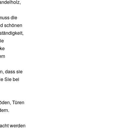
andelholz,
muss die
und schönen
tändigkeit,
ie
nke
hem
n, dass sie
ie Sie bei
böden, Türen
dern.
bracht werden