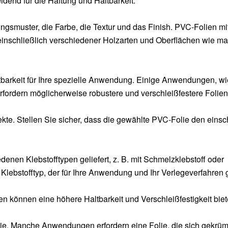
eidend für die Haftung und Haltbarkeit.
gsmuster, die Farbe, die Textur und das Finish. PVC-Folien mi
einschließlich verschiedener Holzarten und Oberflächen wie ma
tbarkeit für Ihre spezielle Anwendung. Einige Anwendungen, wie
fordern möglicherweise robustere und verschleißfestere Folien
kte. Stellen Sie sicher, dass die gewählte PVC-Folie den eins
enen Klebstofftypen geliefert, z. B. mit Schmelzklebstoff oder
lebstofftyp, der für Ihre Anwendung und Ihr Verlegeverfahren g
n können eine höhere Haltbarkeit und Verschleißfestigkeit biet
Folie. Manche Anwendungen erfordern eine Folie, die sich gekrü