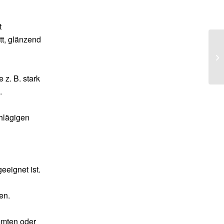
t
tt, glänzend
 z. B. stark
.
chlägigen
eeignet ist.
en.
mmten oder