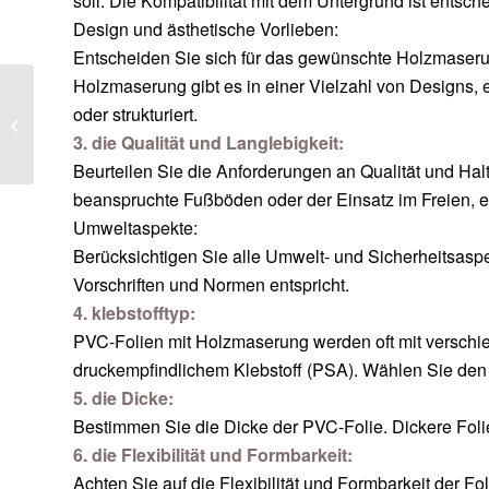
soll. Die Kompatibilität mit dem Untergrund ist entsch
Design und ästhetische Vorlieben:
Entscheiden Sie sich für das gewünschte Holzmaserun
Holzmaserung gibt es in einer Vielzahl von Designs, 
oder strukturiert.
Wie funktioniert die
Membranpresse?
3. die Qualität und Langlebigkeit:
Beurteilen Sie die Anforderungen an Qualität und Hal
beanspruchte Fußböden oder der Einsatz im Freien, er
Umweltaspekte:
Berücksichtigen Sie alle Umwelt- und Sicherheitsaspe
Vorschriften und Normen entspricht.
4. klebstofftyp:
PVC-Folien mit Holzmaserung werden oft mit verschied
druckempfindlichem Klebstoff (PSA). Wählen Sie den K
5. die Dicke:
Bestimmen Sie die Dicke der PVC-Folie. Dickere Folie
6. die Flexibilität und Formbarkeit:
Achten Sie auf die Flexibilität und Formbarkeit der 