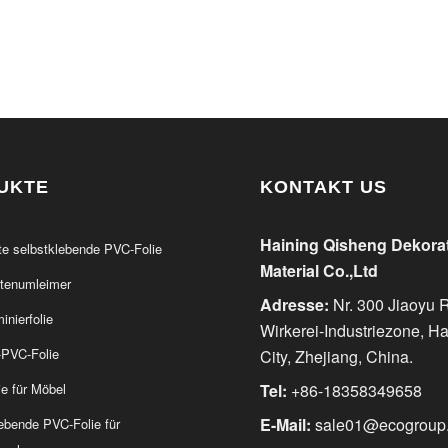
UKTE
KONTAKT US
Haining Qisheng Dekora
e selbstklebende PVC-Folie
Material Co.,Ltd
tenumleimer
Adresse:
Nr. 300 Jiaoyu 
nierfolie
Wirkerei-Industriezone, H
PVC-Folie
City, Zhejiang, China.
e für Möbel
Tel:
+86-18358349658
E-Mail:
sale01@ecogroup.
ebende PVC-Folie für