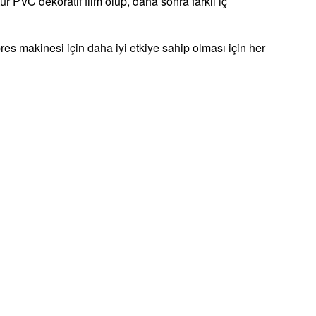
r PVC dekoratif film olup, daha sonra farklı iç
es makinesi için daha iyi etkiye sahip olması için her