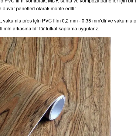
o PVC film, kontrplak, MDF, sunta ve kompozit paneller için bir tü
 duvar panelleri olarak monte edilir.
, vakumlu pres için PVC film 0,2 mm - 0,35 mm'dir ve vakumlu pr
lmin arkasına bir tür tutkal kaplama uygularız.