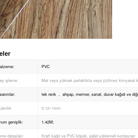
eler
alzeme:
PVC
ey işleme:
Mat veya yüksek parlaklıkta veya çizilmez kimyasal
sarımlar:
tek renk ， ahşap, mermer, sanat, duvar kağıdı ve diğe
alınlık:
0.12~1mm
um genişlik:
1.42M;
me detayları:
Kraft kağıt ve PVC köpük, palet yüklemeli konteyner