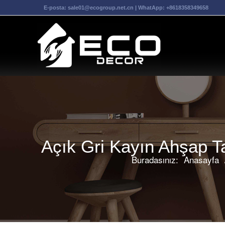
E-posta:
sale01@ecogroup.net.cn
| WhatApp:
+8618358349658
Açık Gri Kayın Ahşap T
Buradasınız:
Anasayfa