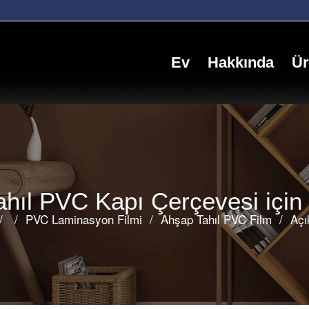
Ev
Hakkında
Ür
ahıl PVC Kapı Çerçevesi içi
/
/
PVC Laminasyon Filmi
/
Ahşap Tahıl PVC Film
/
Açı