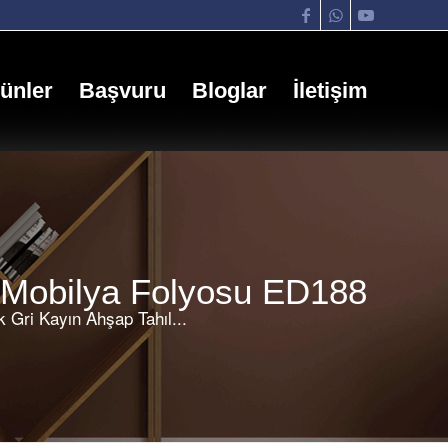
ünler
Başvuru
Bloglar
İletişim
n Mobilya Folyosu ED188
k Gri Kayın Ahşap Tahıl...