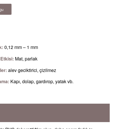
gu
ık:
0,12 mm – 1 mm
Etkisi:
Mat, parlak
ler:
alev geciktirici, çizilmez
ama:
Kapı, dolap, gardırop, yatak vb.