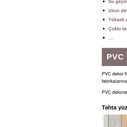
Su geçi
Uzun day
Yüksek a
Çoklu ta
…
PVC
PVC dekor fi
fabrikalarına
PVC dekorati
Tahta yü