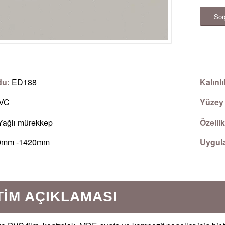
Sor
du:
ED188
Kalınl
VC
Yüzey 
ağlı mürekkep
Özellik
0mm -1420mm
Uygul
IM AÇIKLAMASI