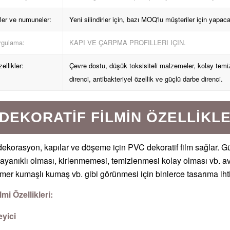
irler ve numuneler:
Yeni silindirler için, bazı MOQ'lu müşteriler için yapac
gulama:
KAPI VE ÇARPMA PROFILLERI IÇIN.
ellikler:
Çevre dostu, düşük toksisiteli malzemeler, kolay temizl
direnci, antibakteriyel özellik ve güçlü darbe direnci.
DEKORATIF FILMIN ÖZELLIKLE
dekorasyon, kapılar ve döşeme için PVC dekoratif film sağlar. G
dayanıklı olması, kirlenmemesi, temizlenmesi kolay olması vb. a
mer kumaşlı kumaş vb. gibi görünmesi için binlerce tasarıma ihti
lmi Özellikleri:
eyici