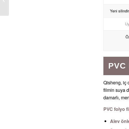
Siyah Katı PVC Renkli
Film
Yeni silind
Uy
Öz
PVC 
Qisheng, iç 
filmin suya 
damarlı, mer
PVC folyo fi
Alev önl