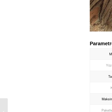
Parametr
M
Yüz
Ta
K
Maksim
Mutfak Backsplash
ED164 için Grimsi
Paketle