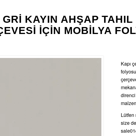
 GRI KAYIN AHŞAP TAHIL
EVESI IÇIN MOBILYA FO
Kapı çe
folyosu
çerçeve
mekana 
direnci
malzeme
Lütfen 
size de
sale01