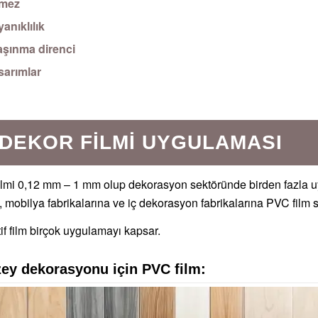
rmez
anıklılık
şınma direnci
sarımlar
 DEKOR FILMI UYGULAMASI
lmi 0,12 mm – 1 mm olup dekorasyon sektöründe birden fazla uy
, mobilya fabrikalarına ve iç dekorasyon fabrikalarına PVC film s
f film birçok uygulamayı kapsar.
zey dekorasyonu için PVC film: