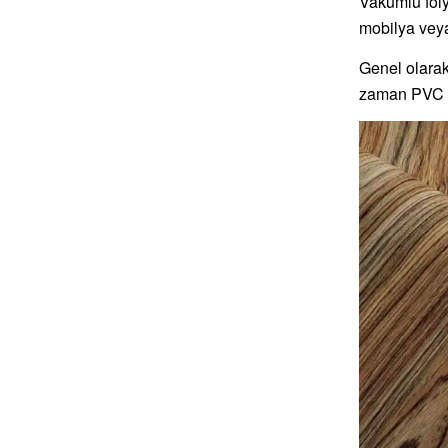
Vakumlu foly
mobilya veya
Genel olarak
zaman PVC fi