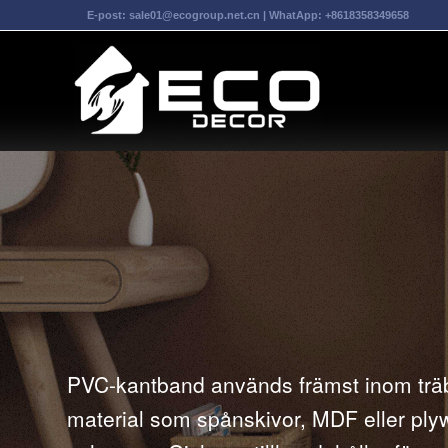
E-post:
sale01@ecogroup.net.cn
| WhatApp:
+8618358349658
PVC-kantband används främst inom träb
material som spånskivor, MDF eller plywo