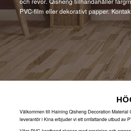
och revor. Qisheng tillhandahåller färg
PVC-film eller dekorativt papper. Kontakt
HÖ
Välkommen till Haining Qisheng Decoration Material Co
leverantör i Kina erbjuder vi ett omfattande utbud a
Våra PVC-kantband skapas med precision och omsorg, vilk