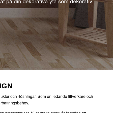
at på din dekorativa yta som dekorativ
IGN
dukter och -lösningar. Som en ledande tillverkare och
rbättringsbehov.
 grossistpriser. Vi är stolta över vår förmåga att