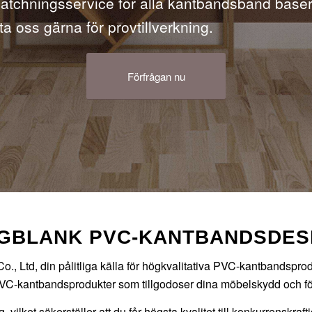
matchningsservice för alla kantbandsband baser
a oss gärna för provtillverkning.
Förfrågan nu
GBLANK PVC-KANTBANDSDES
., Ltd, din pålitliga källa för högkvalitativa PVC-kantbandspro
v PVC-kantbandsprodukter som tillgodoser dina möbelskydd och fö
et säkerställer att du får högsta kvalitet till konkurrenskraftiga