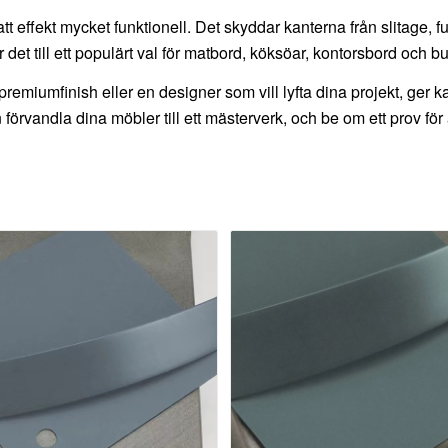
effekt mycket funktionell. Det skyddar kanterna från slitage, fukt
r det till ett populärt val för matbord, köksöar, kontorsbord och b
premiumfinish eller en designer som vill lyfta dina projekt, ger 
förvandla dina möbler till ett mästerverk, och be om ett prov för a