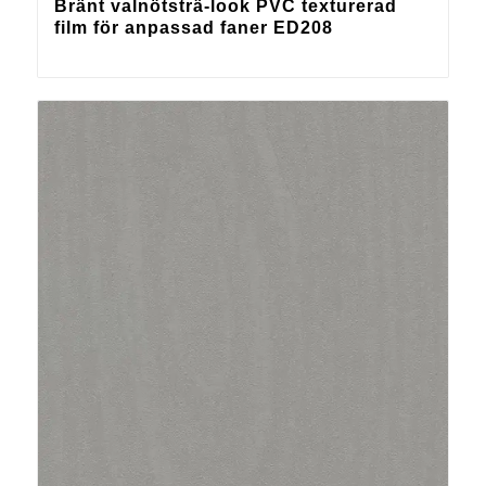
Bränt valnötsträ-look PVC texturerad
film för anpassad faner ED208