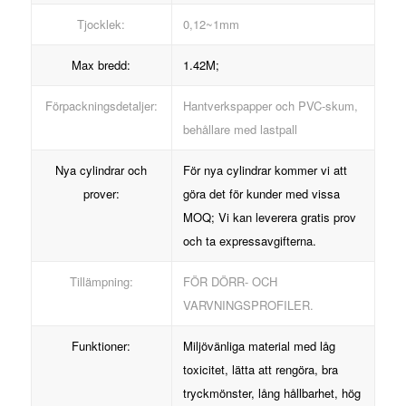
Tjocklek:
0,12~1mm
Max bredd:
1.42M;
Förpackningsdetaljer:
Hantverkspapper och PVC-skum,
behållare med lastpall
Nya cylindrar och
För nya cylindrar kommer vi att
prover:
göra det för kunder med vissa
MOQ; Vi kan leverera gratis prov
och ta expressavgifterna.
Tillämpning:
FÖR DÖRR- OCH
VARVNINGSPROFILER.
Funktioner:
Miljövänliga material med låg
toxicitet, lätta att rengöra, bra
tryckmönster, lång hållbarhet, hög