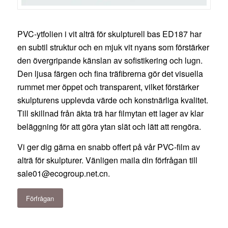
PVC-ytfolien i vit alträ för skulpturell bas ED187 har
en subtil struktur och en mjuk vit nyans som förstärker
den övergripande känslan av sofistikering och lugn.
Den ljusa färgen och fina träfibrerna gör det visuella
rummet mer öppet och transparent, vilket förstärker
skulpturens upplevda värde och konstnärliga kvalitet.
Till skillnad från äkta trä har filmytan ett lager av klar
beläggning för att göra ytan slät och lätt att rengöra.
Vi ger dig gärna en snabb offert på vår PVC-film av
alträ för skulpturer. Vänligen maila din förfrågan till
sale01@ecogroup.net.cn
.
Förfrågan