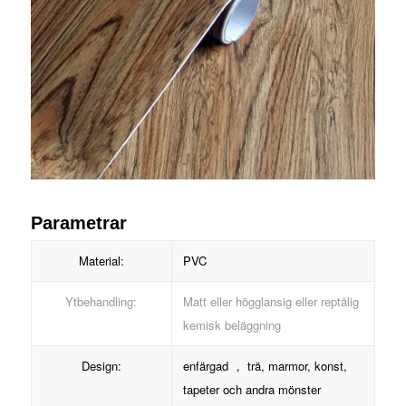
Parametrar
Material:
PVC
Ytbehandling:
Matt eller högglansig eller reptålig
kemisk beläggning
Design:
enfärgad ， trä, marmor, konst,
tapeter och andra mönster