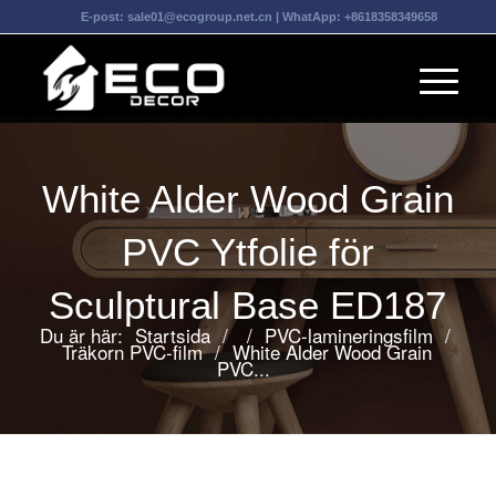
E-post:
sale01@ecogroup.net.cn
| WhatApp:
+8618358349658
White Alder Wood Grain
PVC Ytfolie för
Sculptural Base ED187
Du är här:
Startsida
/
/
PVC-lamineringsfilm
/
Träkorn PVC-film
/
White Alder Wood Grain
PVC...