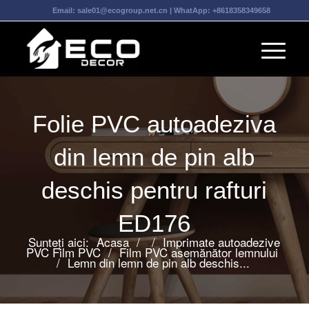
Email:
sale01@ecogroup.net.cn
| WhatApp:
+8618358349658
Folie PVC autoadeziva
din lemn de pin alb
deschis pentru rafturi
ED176
Sunteți aici:
Acasa
/
/
Imprimate autoadezive
PVC Film PVC
/
Film PVC asemănător lemnului
/
Lemn din lemn de pin alb deschis...