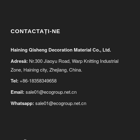
CONTACTAȚI-NE
Haining Qisheng Decoration Material Co., Ltd.
Adresă:
Nr.300 Jiaoyu Road, Warp Knitting Industrial
Zone, Haining city, Zhejiang, China.
Tel:
+86-18358349658
Email:
sale01@ecogroup.net.cn
Whatsapp:
sale01@ecogroup.net.cn