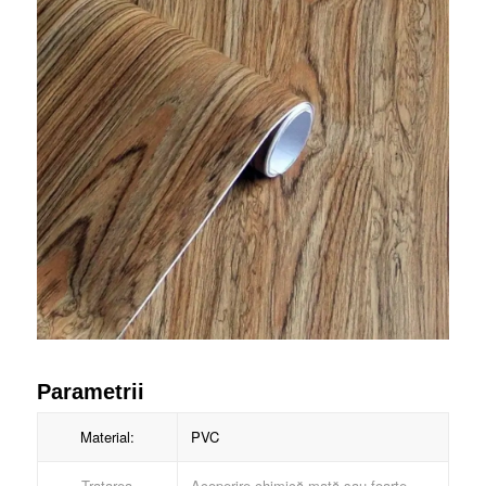
Parametrii
Material:
PVC
Tratarea
Acoperire chimică mată sau foarte