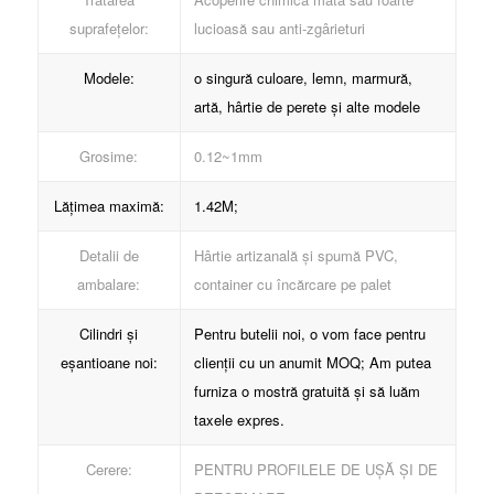
suprafețelor:
lucioasă sau anti-zgârieturi
Modele:
o singură culoare, lemn, marmură,
artă, hârtie de perete și alte modele
Grosime:
0.12~1mm
Lățimea maximă:
1.42M;
Detalii de
Hârtie artizanală și spumă PVC,
ambalare:
container cu încărcare pe palet
Cilindri și
Pentru butelii noi, o vom face pentru
eșantioane noi:
clienții cu un anumit MOQ; Am putea
furniza o mostră gratuită și să luăm
taxele expres.
Cerere:
PENTRU PROFILELE DE UȘĂ ȘI DE