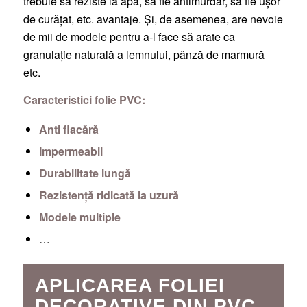
trebuie să reziste la apă, să fie antimurdar, să fie ușor
de curățat, etc. avantaje. Și, de asemenea, are nevoie
de mii de modele pentru a-l face să arate ca
granulație naturală a lemnului, pânză de marmură
etc.
Caracteristici folie PVC:
Anti flacără
Impermeabil
Durabilitate lungă
Rezistență ridicată la uzură
Modele multiple
…
APLICAREA FOLIEI
DECORATIVE DIN PVC