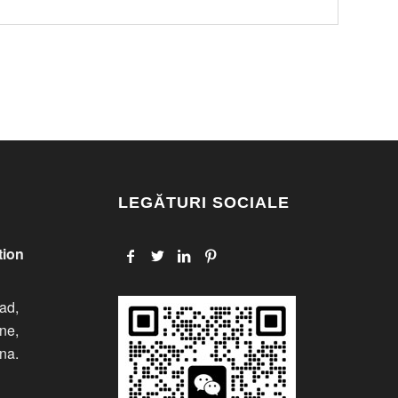
LEGĂTURI SOCIALE
tion
ad,
one,
ina.