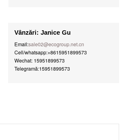
Vânzări: Janice Gu
Email:
sale02@ecogroup.net.cn
Cell/whatsapp:+8615951899573
Wechat: 15951899573
Telegramă:15951899573