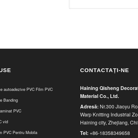
USE
CONTACTAȚI-NE
Haining Qisheng Decora
te autoadezive PVC Film PVC
Material Co., Ltd.
e Banding
Adresă:
Nr.300 Jiaoyu Ro
laminat PVC
Warp Knitting Industrial Z
C vid
Haining city, Zhejiang, Ch
lm PVC Pentru Mobila
Tel:
+86-18358349658