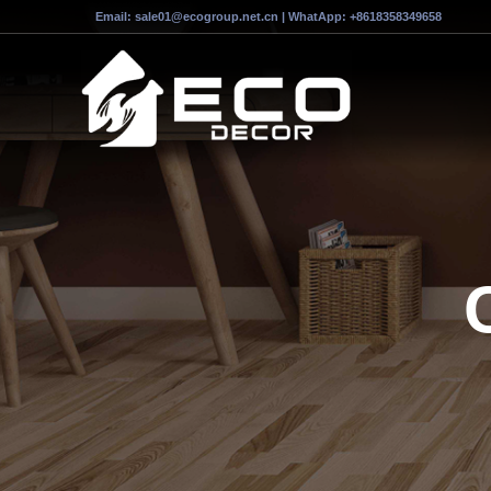
Email:
sale01@ecogroup.net.cn
| WhatApp:
+8618358349658