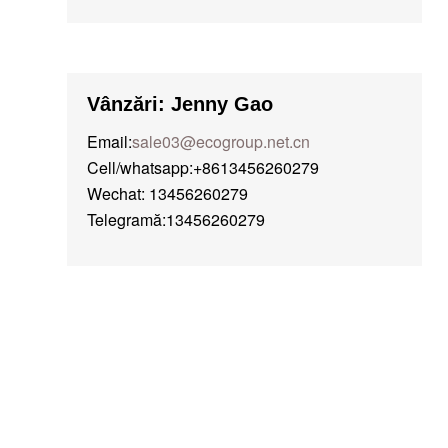
Vânzări: Jenny Gao
Email:
sale03@ecogroup.net.cn
Cell/whatsapp:+8613456260279
Wechat: 13456260279
Telegramă:13456260279