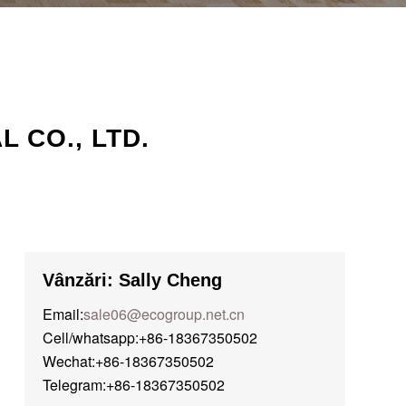
 CO., LTD.
Vânzări: Sally Cheng
Email:
sale06@ecogroup.net.cn
Cell/whatsapp:+86-18367350502
Wechat:+86-18367350502
Telegram:+86-18367350502