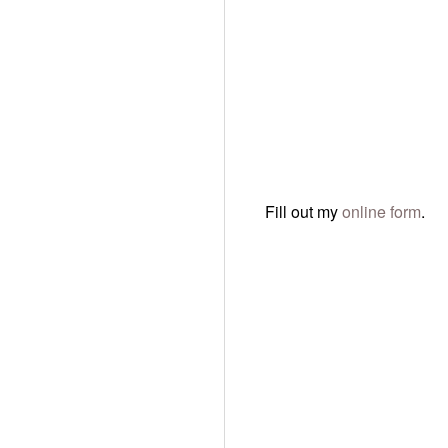
 NOI,
I SĂ
RDE.
Fill out my
online form
.
că aveți întrebări
e contactați. De
ontact de pe
solicitarea dvs. în
erăbdare să avem