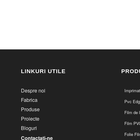
LINKURI UTILE
PROD
Despre noi
Imprima
Fabrica
Pvc Edg
Produse
Film de 
Proiecte
Film PV
Bloguri
Folie Fi
Contactați-ne