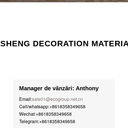
ISHENG DECORATION MATERIAL
Manager de vânzări: Anthony
Email:
sale01@ecogroup.net.cn
Cell/whatsapp:+8618358349658
Wechat:+8618358349658
Telegram:+8618358349658