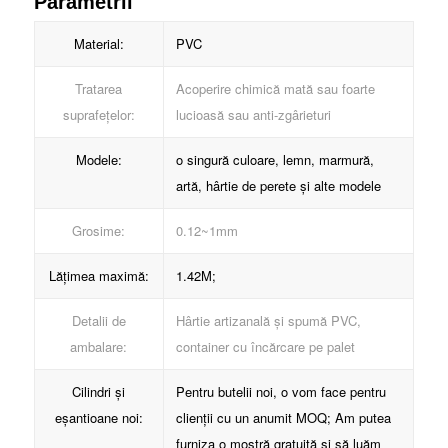
Parametrii
Material:
PVC
Tratarea
Acoperire chimică mată sau foarte
suprafețelor:
lucioasă sau anti-zgârieturi
Modele:
o singură culoare, lemn, marmură,
artă, hârtie de perete și alte modele
Grosime:
0.12~1mm
Lățimea maximă:
1.42M;
Detalii de
Hârtie artizanală și spumă PVC,
ambalare:
container cu încărcare pe palet
Cilindri și
Pentru butelii noi, o vom face pentru
eșantioane noi:
clienții cu un anumit MOQ; Am putea
furniza o mostră gratuită și să luăm