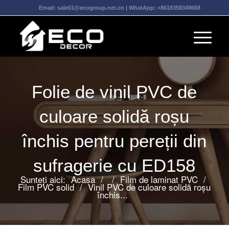
Email:
sale01@ecogroup.net.cn
| WhatApp:
+8618358349658
Folie de vinil PVC de
culoare solidă roșu
închis pentru pereții din
sufragerie cu ED158
Sunteți aici:
Acasa
/
/
Film de laminat PVC
/
Film PVC solid
/
Vinil PVC de culoare solidă roșu
închis...