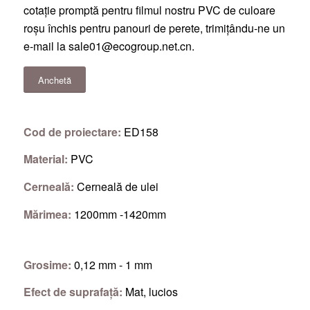
cotație promptă pentru filmul nostru PVC de culoare
roșu închis pentru panouri de perete, trimițându-ne un
e-mail la
sale01@ecogroup.net.cn
.
Anchetă
Cod de proiectare:
ED158
Material:
PVC
Cerneală:
Cerneală de ulei
Mărimea:
1200mm -1420mm
Grosime:
0,12 mm - 1 mm
Efect de suprafață:
Mat, lucios