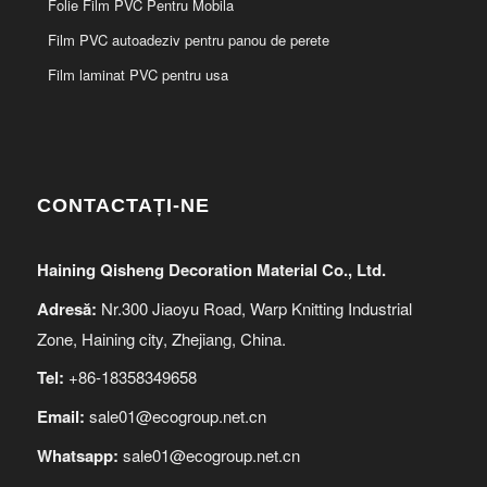
Folie Film PVC Pentru Mobila
Film PVC autoadeziv pentru panou de perete
Film laminat PVC pentru usa
CONTACTAȚI-NE
Haining Qisheng Decoration Material Co., Ltd.
Adresă:
Nr.300 Jiaoyu Road, Warp Knitting Industrial
Zone, Haining city, Zhejiang, China.
Tel:
+86-18358349658
Email:
sale01@ecogroup.net.cn
Whatsapp:
sale01@ecogroup.net.cn