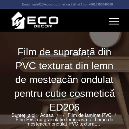
Email:
sale01@ecogroup.net.cn
| WhatApp:
+8618358349658
Film de suprafață din
PVC texturat din lemn
de mesteacăn ondulat
pentru cutie cosmetică
ED206
Sunteți aici:
Acasa
/
/
Film de laminat PVC
/
Film PVC cu granulație lemnoasă
/
Lemn de
mesteacan ondulat PVC texturat...