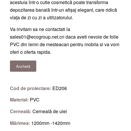
acestuia într-o cutie cosmetică poate transforma
depozitarea banală într-un afișaj elegant, care ridică
viața de zi cu zi a utilizatorului.
Va invitam sa ne contactati la
sales01@ecogroup.net.cn
daca aveti nevoie de folie
PVC din lemn de mesteacan pentru mobila si va vom
oferi o oferta rapida.
Anchetă
Cod de proiectare:
ED206
Material:
PVC
Cerneală:
Cerneală de ulei
Mărimea:
1200mm -1420mm