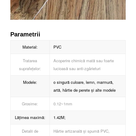
Parametrii
Material:
PVC
Tratarea
Acoperire chimică mată sau foarte
suprafețelor:
lucioasă sau anti-zgârieturi
Modele:
o singură culoare, lemn, marmură,
artă, hârtie de perete și alte modele
Grosime:
0.12~1mm
Lățimea maximă:
1.42M;
Detalii de
Hârtie artizanală și spumă PVC,