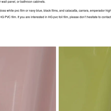
 wall panel, or bathroon cabinets.
loss white pvc film or navy blue, black films, and calacatta, carrara, emperador hi
 PVC film. If you are interested in HG pvc foil film, please don’t hesitate to contac