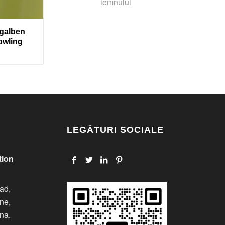
lemnului
 galben
owling
LEGĂTURI SOCIALE
tion
ad,
one,
ina.