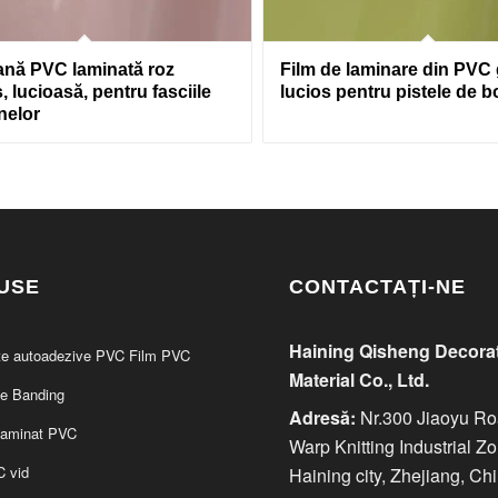
nă PVC laminată roz
Film de laminare din PVC
, lucioasă, pentru fasciile
lucios pentru pistele de b
nelor
USE
CONTACTAȚI-NE
Haining Qisheng Decora
te autoadezive PVC Film PVC
Material Co., Ltd.
e Banding
Adresă:
Nr.300 Jiaoyu Ro
laminat PVC
Warp Knitting Industrial Z
C vid
Haining city, Zhejiang, Ch