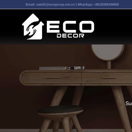
Email:
sale01@ecogroup.net.cn
| WhatApp:
+8618358349658
Sun