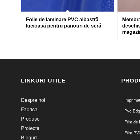
Folie de laminare PVC albastră
Membra
lucioasă pentru panouri de seră
deschis
magazi
LINKURI UTILE
PROD
Despre noi
Imprima
Fabrica
Pvc Edg
Produse
Film de 
Proiecte
Film PV
Bloguri