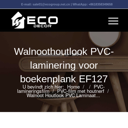
E-mail:
sale01@ecogroup.net.cn
| WhatApp:
+8618358349658
Walnoothoutlook PVC-
laminering voor
boekenplank EF127
U bevindt zich hier:
Home
/
/
PVC-
lamineringsfilm
/
PVC-film met houtnerf
/
Walnoot Houtlook PVC Laminaat...