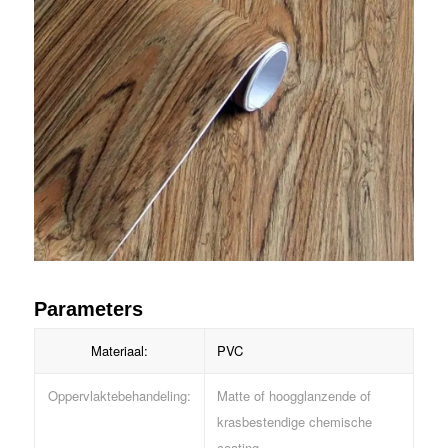
Parameters
Materiaal:
PVC
Oppervlaktebehandeling:
Matte of hoogglanzende of
krasbestendige chemische
coating