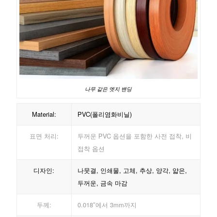
나무 같은 엣지 밴딩
Material:
PVC(폴리염화비닐)
표면 처리:
두꺼운 PVC 옵션을 포함한 사전 접착, 비
접착 옵션
디자인:
나뭇결, 인쇄물, 고체, 추상, 양각, 얇은,
두꺼운, 금속 마감
두께:
0.018″에서 3mm까지