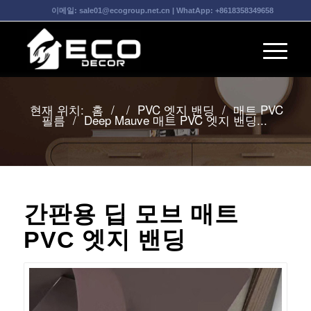
이메일:
sale01@ecogroup.net.cn
| WhatApp:
+8618358349658
현재 위치:
홈
/
/
PVC 엣지 밴딩
/
매트 PVC
필름
/
Deep Mauve 매트 PVC 엣지 밴딩...
간판용 딥 모브 매트
PVC 엣지 밴딩