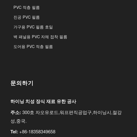
PVC 적층 필름
진공 PVC 필름
가구용 PVC 필름 호일
벽 패널용 PVC 자체 접착 필름
도어용 PVC 적층 필름
문의하기
하이닝 치성 장식 재료 유한 공사
주소:
300호 자오유로드,워프편직공업구,하이닝시,절강
성,중국.
Tel:
+86-18358349658