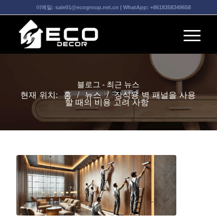
이메일:
sale01@ecogroup.net.cn
| WhatApp:
+8618358349658
블로그 - 최근 뉴스
현재 위치:
홈
/
뉴스
/
장식용 벽 패널을 사용
할 때의 비용 고려 사항