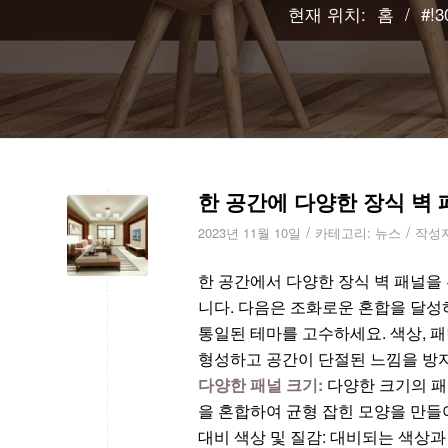
현재 위치:
홈
/
#!3
한 공간에 다양한 장식 벽
/
/
2023년 11월 10일
카테고리:
뉴스
작성
한 공간에서 다양한 장식 벽 패널을
니다. 다음은 조화로운 혼합을 달성하
통일된 테마를 고수하세요. 색상, 패
형성하고 공간이 단절된 느낌을 방
다양한 패널 크기:
다양한 크기의 패
을 혼합하여 균형 잡힌 모양을 만들
대비 색상 및 질감: 대비되는 색상