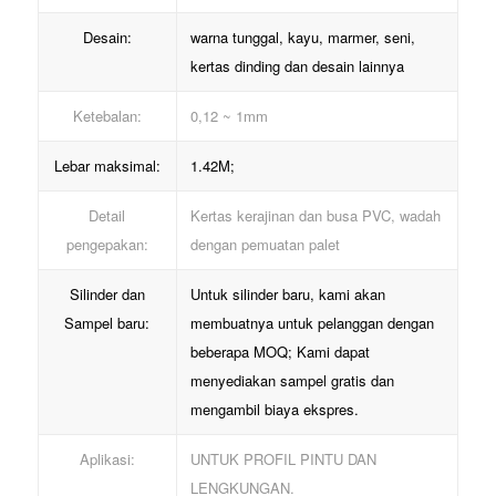
Desain:
warna tunggal, kayu, marmer, seni,
kertas dinding dan desain lainnya
Ketebalan:
0,12 ~ 1mm
Lebar maksimal:
1.42M;
Detail
Kertas kerajinan dan busa PVC, wadah
pengepakan:
dengan pemuatan palet
Silinder dan
Untuk silinder baru, kami akan
Sampel baru:
membuatnya untuk pelanggan dengan
beberapa MOQ; Kami dapat
menyediakan sampel gratis dan
mengambil biaya ekspres.
Aplikasi:
UNTUK PROFIL PINTU DAN
LENGKUNGAN.