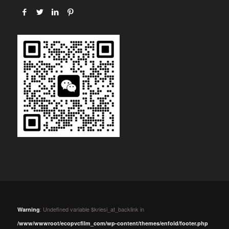
: Undefined variable $kriesi_at_backlink in
Warning
/www/wwwroot/ecopvcfilm_com/wp-content/themes/enfold/footer.php