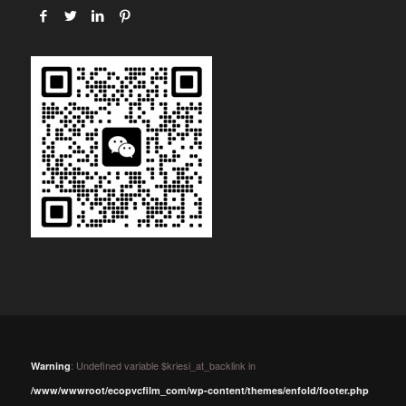
: Undefined variable $kriesi_at_backlink in
Warning
/www/wwwroot/ecopvcfilm_com/wp-content/themes/enfold/footer.php