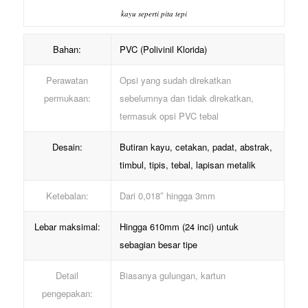
kayu seperti pita tepi
Bahan:
PVC (Polivinil Klorida)
Perawatan
Opsi yang sudah direkatkan
permukaan:
sebelumnya dan tidak direkatkan,
termasuk opsi PVC tebal
Desain:
Butiran kayu, cetakan, padat, abstrak,
timbul, tipis, tebal, lapisan metalik
Ketebalan:
Dari 0,018″ hingga 3mm
Lebar maksimal:
Hingga 610mm (24 inci) untuk
sebagian besar tipe
Detail
Biasanya gulungan, kartun
pengepakan: