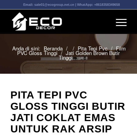
Email:
sale01@ecogroup.net.cn
| WhatApp:
+8618358349658
Anda di sini:
Beranda
/
/
Pita Tepi Pvc
/
Film
PVC Gloss Tinggi
/
Jati Golden Brown Butir
Tinggi...
PITA TEPI PVC
GLOSS TINGGI BUTIR
JATI COKLAT EMAS
UNTUK RAK ARSIP