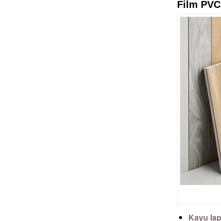
Film PVC
Kayu lap