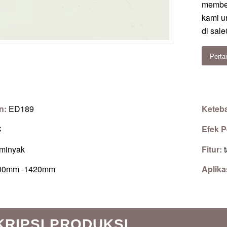
member
kami u
di
sale
Perta
n:
ED189
Keteb
C
Efek 
 minyak
Fitur:
00mm -1420mm
Aplika
KRIPSI PRODUKSI