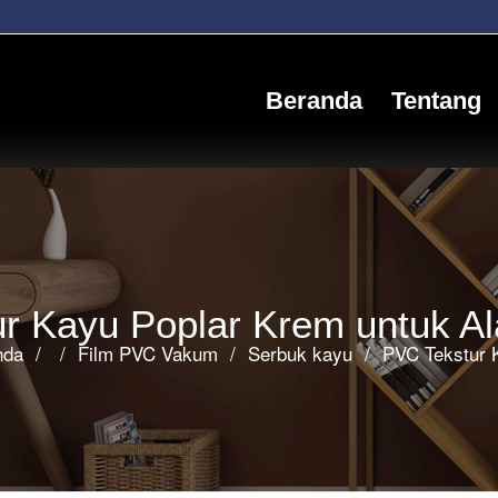
Beranda
Tentang
ur Kayu Poplar Krem untuk A
nda
/
/
Film PVC Vakum
/
Serbuk kayu
/
PVC Tekstur K