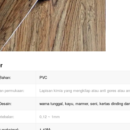
r
Bahan:
PVC
an permukaan:
Lapisan kimia yang mengkilap atau anti gores atau an
Desain:
warna tunggal, kayu, marmer, seni, kertas dinding dan
tebalan:
0,12 ~ 1mm
r maksimal:
1.42M;