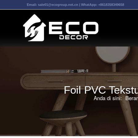
Email:
sale01@ecogroup.net.cn
| WhatApp:
+8618358349658
Foil PVC Tekst
Anda di sini:
Bera