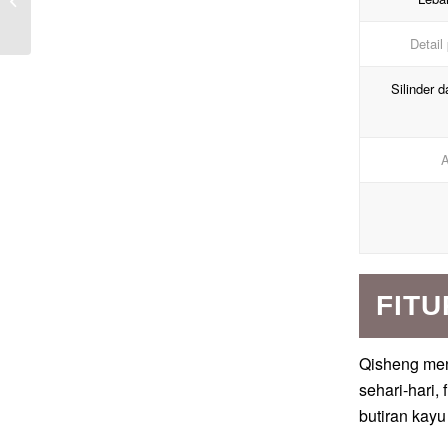
untuk Fingerboard Gitar
ED183
Detail
Silinder 
A
FITU
Qisheng meny
sehari-hari,
butiran kayu