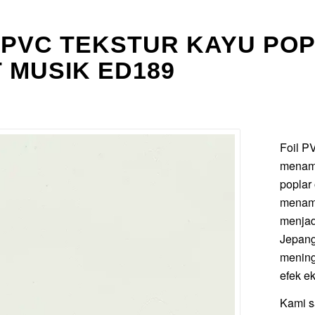
 PVC TEKSTUR KAYU PO
 MUSIK ED189
Foil P
menamp
poplar
menamb
menjad
Jepang
meningk
efek e
Kami s