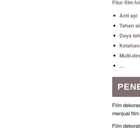
Fitur film fo
Anti api
Tahan ai
Daya ta
Ketahana
Multi-de
…
PEN
Film dekoras
menjual film
Film dekora