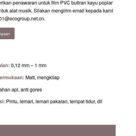
ikan penawaran untuk film PVC butiran kayu poplar
ntuk alat musik. Silakan mengirim email kepada kami
01@ecogroup.net.cn
.
nyaan
alan:
0,12 mm – 1 mm
Permukaan:
Matt, mengkilap
tahan api, anti gores
si:
Pintu, lemari, lemari pakaian, tempat tidur, dll