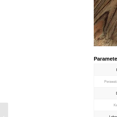
Paramete
Perawat
Ke
Membran PVC Tampilan
Kayu Boxwood Gelap
Leba