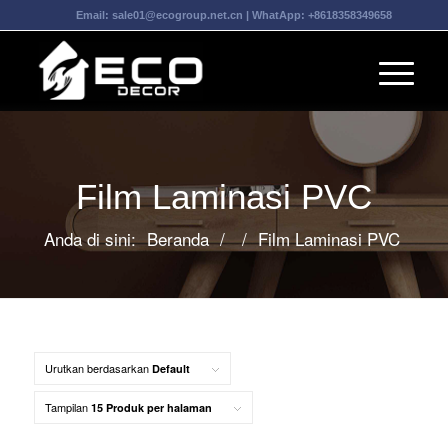
Email:
sale01@ecogroup.net.cn
| WhatApp:
+8618358349658
Film Laminasi PVC
Anda di sini:
Beranda
/
/
Film Laminasi PVC
Urutkan berdasarkan
Default
Tampilan
15 Produk per halaman