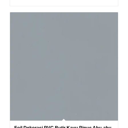
Foil Dekorasi PVC Butir Kayu Pinus Abu-abu