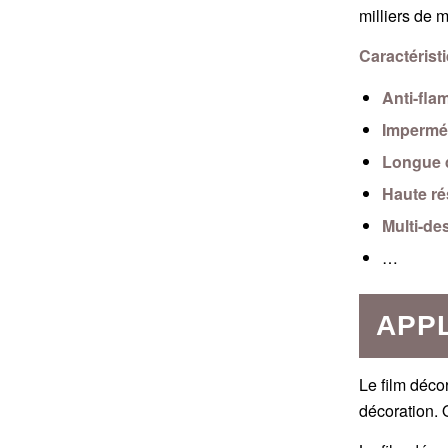
milliers de m
Caractérist
Anti-fl
Impermé
Longue d
Haute ré
Multi-de
…
APPL
Le film déco
décoration. 