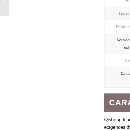
Ép
pécan foncé pour
chariots à thé EM17
Largeu
Détails 
Nouveau
éch
App
Carac
CARA
Qisheng four
exigences d'u