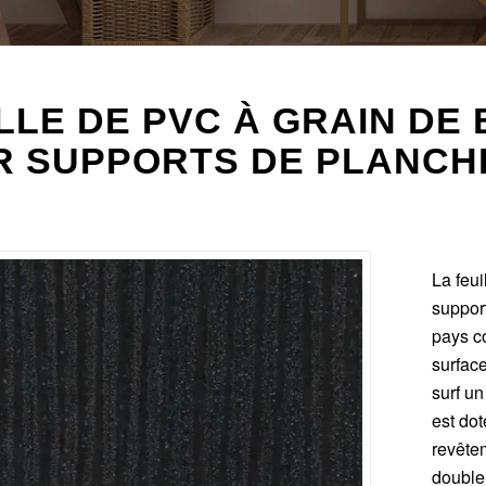
LLE DE PVC À GRAIN DE
R SUPPORTS DE PLANCHE
La feui
suppor
pays co
surfac
surf u
est do
revêtem
double