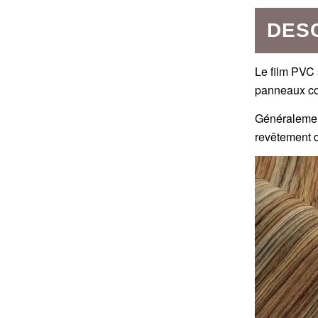
DES
Le film PVC 
panneaux com
Généralement
revêtement de