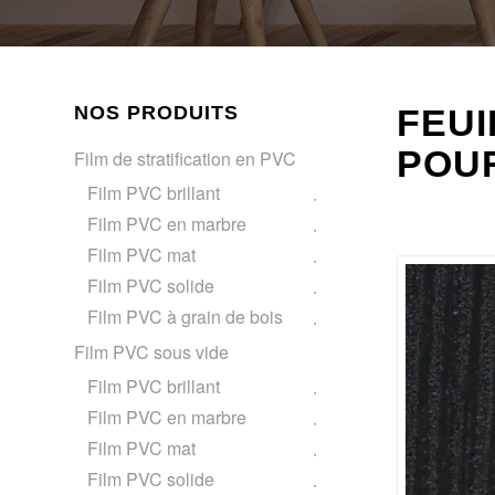
NOS PRODUITS
FEUI
POU
Film de stratification en PVC
Film PVC brillant
Film PVC en marbre
Film PVC mat
Film PVC solide
Film PVC à grain de bois
Film PVC sous vide
Film PVC brillant
Film PVC en marbre
Film PVC mat
Film PVC solide