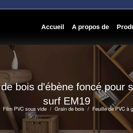
Accueil
A propos de
Produ
 de bois d'ébène foncé pour 
surf EM19
Film PVC sous vide
/
Grain de bois
/
Feuille de PVC à g