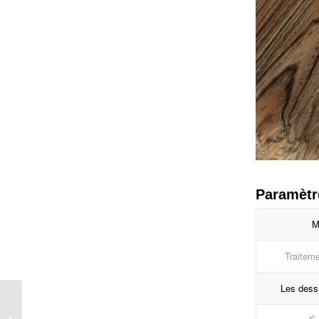
Paramètr
M
Traiteme
Les dess
Membrane en PVC
aspect bois de noix de