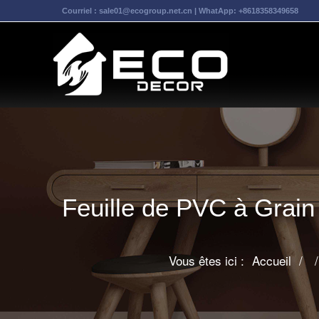
Courriel :
sale01@ecogroup.net.cn
| WhatApp:
+8618358349658
Feuille de PVC à Grain
Vous êtes ici :
Accueil
/
/