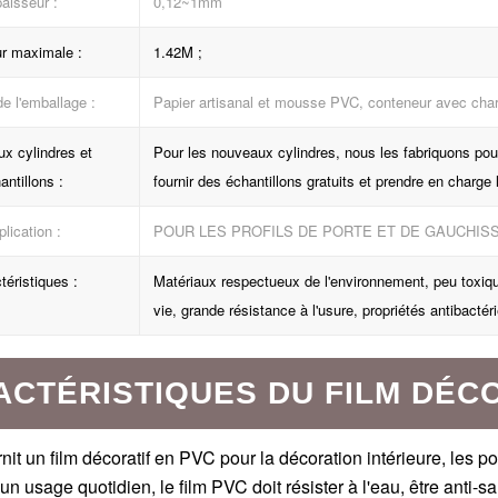
aisseur :
0,12~1mm
r maximale :
1.42M ;
de l'emballage :
Papier artisanal et mousse PVC, conteneur avec cha
x cylindres et
Pour les nouveaux cylindres, nous les fabriquons pour 
antillons :
fournir des échantillons gratuits et prendre en charge l
lication :
POUR LES PROFILS DE PORTE ET DE GAUCHIS
téristiques :
Matériaux respectueux de l'environnement, peu toxiqu
vie, grande résistance à l'usure, propriétés antibacté
CTÉRISTIQUES DU FILM DÉCO
nit un film décoratif en PVC pour la décoration intérieure, les p
n usage quotidien, le film PVC doit résister à l'eau, être anti-sal