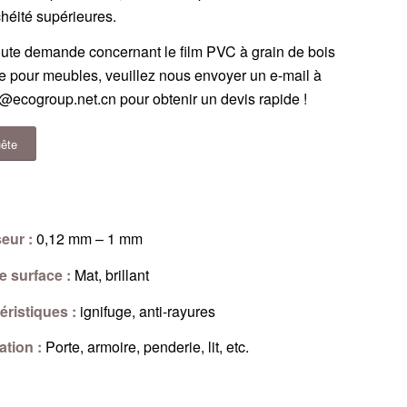
héité supérieures.
oute demande concernant le film PVC à grain de bois
e pour meubles, veuillez nous envoyer un e-mail à
@ecogroup.net.cn
pour obtenir un devis rapide !
ête
eur :
0,12 mm – 1 mm
de surface :
Mat, brillant
éristiques :
ignifuge, anti-rayures
ation :
Porte, armoire, penderie, lit, etc.