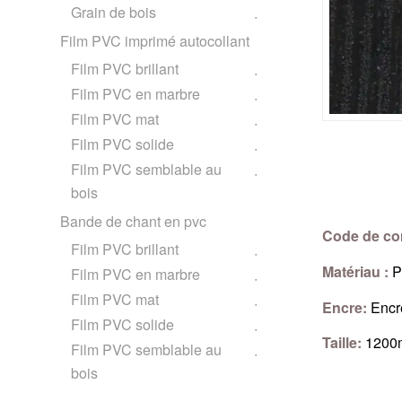
Grain de bois
Film PVC imprimé autocollant
Film PVC brillant
Film PVC en marbre
Film PVC mat
Film PVC solide
Film PVC semblable au
bois
Bande de chant en pvc
Code de co
Film PVC brillant
Matériau :
P
Film PVC en marbre
Film PVC mat
Encre:
Encre
Film PVC solide
Taille:
1200
Film PVC semblable au
bois