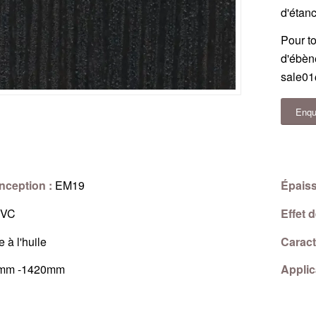
d'étanc
Pour t
d'ébèn
sale01
Enqu
nception :
EM19
Épaiss
VC
Effet 
 à l'huile
Caract
mm -1420mm
Applic