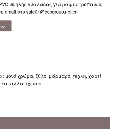
PVC υψηλής γυαλάδας για ράφια τροπαίων,
ε email στο
sale01@ecogroup.net.cn
.
υνα
α:
μονό χρώμα, ξύλο, μάρμαρο, τέχνη, χαρτί
υ και άλλα σχέδια