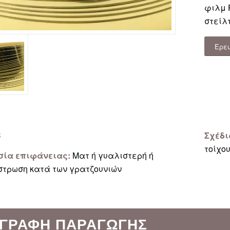
φιλμ 
στείλτ
Ερε
C
Σχέδι
τοίχο
σία επιφάνειας:
Ματ ή γυαλιστερή ή
στρωση κατά των γρατζουνιών
ΙΓΡΑΦΉ ΠΑΡΑΓΩΓΉΣ