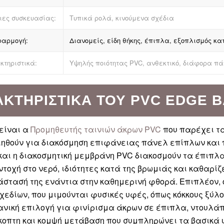
ιες συσκευασίας:
Τυπικά ρολά, κινούμενα σχέδια
αρμογή:
Διανομείς, είδη θήκης, έπιπλα, εξοπλισμός κ
κτηριστικά:
Υψηλής ποιότητας PVC, ανθεκτικό, διάφορα πά
ΑΚΤΗΡΙΣΤΙΚΆ ΤΟΥ PVC EDGE 
 είναι α
Προμηθευτής ταινιών άκρων PVC
που παρέχει τα
ηθούν για διακόσμηση επιφάνειας πάνελ επίπλων και π
αι η διακοσμητική μεμβράνη PVC διακοσμούν τα έπιπλα
ντοχή στο νερό, ιδιότητες κατά της βρωμιάς και καθαρίζ
στασή της ενάντια στην καθημερινή φθορά. Επιπλέον, ο
εδίων, που μιμούνται φυσικές υφές, όπως κόκκους ξύλο
ανική επιλογή για φινίρισμα άκρων σε έπιπλα, ντουλά
οπτη και κομψή μετάβαση που συμπληρώνει τα βασικά υ