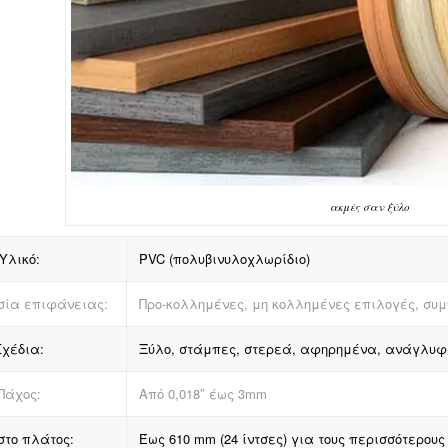
ακμές σαν ξύλο
Υλικό:
PVC (πολυβινυλοχλωρίδιο)
ία επιφάνειας:
Προ-κολλημένες, μη κολλημένες επιλογές, σ
Σχέδια:
Ξύλο, στάμπες, στερεά, αφηρημένα, ανάγλυφ
Πάχος:
Από 0,018″ έως 3mm
στο πλάτος:
Έως 610 mm (24 ίντσες) για τους περισσότερους