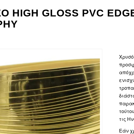
Ό HIGH GLOSS PVC EDGE
PHY
Χρυσό
προσφ
απόχρ
ενισχ
τροπα
διάστ
παρακ
τούτου
τις Η
Εάν χ