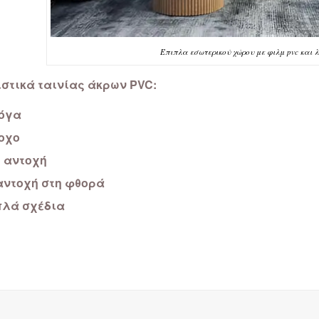
Έπιπλα εσωτερικού χώρου με φιλμ pvc και 
στικά ταινίας άκρων PVC:
όγα
οχο
 αντοχή
αντοχή στη φθορά
λά σχέδια