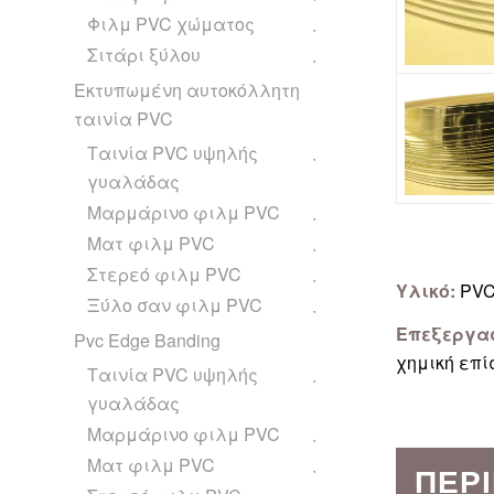
Φιλμ PVC χώματος
Σιτάρι ξύλου
Εκτυπωμένη αυτοκόλλητη
ταινία PVC
Ταινία PVC υψηλής
γυαλάδας
Μαρμάρινο φιλμ PVC
Ματ φιλμ PVC
Στερεό φιλμ PVC
Υλικό:
PV
Ξύλο σαν φιλμ PVC
Επεξεργα
Pvc Edge Banding
χημική επί
Ταινία PVC υψηλής
γυαλάδας
Μαρμάρινο φιλμ PVC
Ματ φιλμ PVC
ΠΕΡ