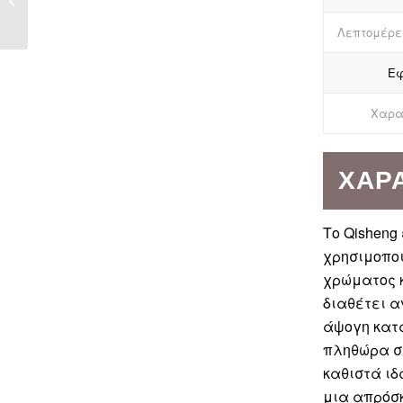
τραπέζια τυχερών
παιχνιδιών
Λεπτομέρε
Εφ
Χαρα
ΧΑΡ
Το Qisheng
χρησιμοποι
χρώματος κ
διαθέτει α
άψογη κατά
πληθώρα σχ
καθιστά ιδ
μια απρόσκ