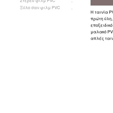
Στερεό φιλμ PVC
Ξύλο σαν φιλμ PVC
Η ταινία P
πρώτη ύλη,
εποξειδικό
μαλακό PV
απλές ταιν