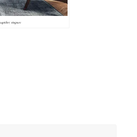
λωρίδες άκρων