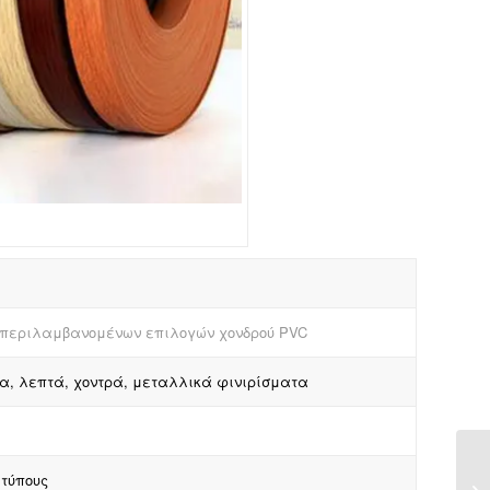
υμπεριλαμβανομένων επιλογών χονδρού PVC
α, λεπτά, χοντρά, μεταλλικά φινιρίσματα
 τύπους