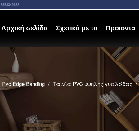
18358349658
Αρχική σελίδα
Σχετικά με το
Προϊόντα
Pvc Edge Banding
/
Ταινία PVC υψηλής γυαλάδας
/