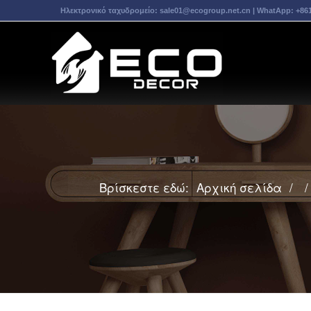
Ηλεκτρονικό ταχυδρομείο:
sale01@ecogroup.net.cn
| WhatApp:
+86
Βρίσκεστε εδώ:
Αρχική σελίδα
/
/