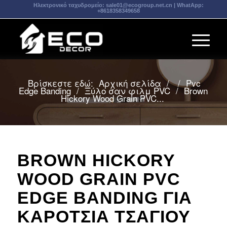
Ηλεκτρονικό ταχυδρομείο:
sale01@ecogroup.net.cn
| WhatApp:
+8618358349658
Βρίσκεστε εδώ:
Αρχική σελίδα
/
/
Pvc
Edge Banding
/
Ξύλο σαν φιλμ PVC
/
Brown
Hickory Wood Grain PVC...
BROWN HICKORY
WOOD GRAIN PVC
EDGE BANDING ΓΙΑ
ΚΑΡΌΤΣΙΑ ΤΣΑΓΙΟΎ