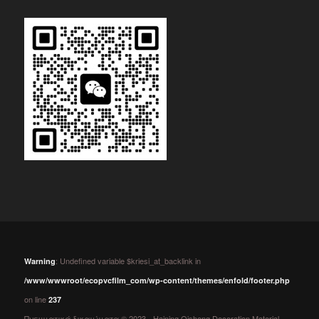
: Undefined variable $kriesi_at_backlink in
Warning
/www/wwwroot/ecopvcfilm_com/wp-content/themes/enfold/footer.php
on line
237
Πνευματικά δικαιώματα © 2023 - Haining Qisheng Decoration Material