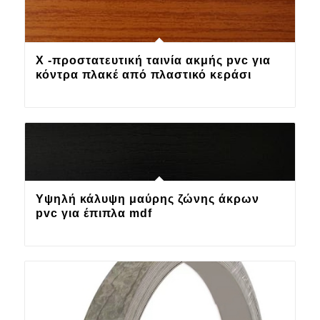
X -προστατευτική ταινία ακμής pvc για
κόντρα πλακέ από πλαστικό κεράσι
Υψηλή κάλυψη μαύρης ζώνης άκρων
pvc για έπιπλα mdf