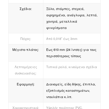
Σχέδια:
Ξύλο, στάμπες, στερεά,
αφηρημένα, ανάγλυφα, λεπτά,
χοντρά, μεταλλικά
φινιρίσματα
Πάχος:
Από 0,018″ έως 3mm
Μέγιστο πλάτος:
Έως 610 mm (24 ίντσες) για τους
περισσότερους τύπους
Λεπτομέρειες
Τυπικά ρολά, κινούμενα σχέδια
συσκευασίας:
Εφαρμογή:
Διανομείς, είδη θήκης, έπιπλα,
εξοπλισμός καταστημάτων,
ντουλάπια κ.λπ.
Χαρακτηριστικά:
Υψηλής ποιότητας PVC,