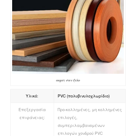
ακμές σαν ξύλο
Υλικό:
PVC (πολυβινυλοχλωρίδιο)
Επεξεργασία
Προ-κολλημένες, μη κολλημένες
επιφάνειας:
επιλογές,
συμπεριλαμβανομένων
επιλογών χονδρού PVC