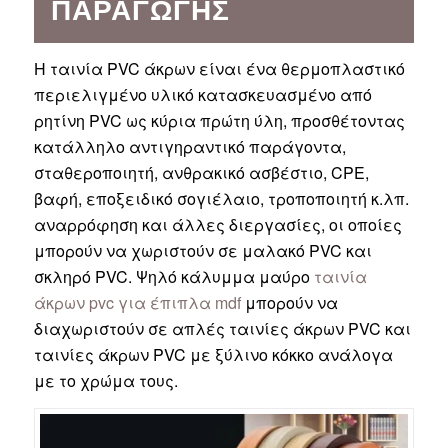
ΠΑΡΑΓΩΓΉΣ
Η ταινία PVC άκρων είναι ένα θερμοπλαστικό
περιελιγμένο υλικό κατασκευασμένο από
ρητίνη PVC ως κύρια πρώτη ύλη, προσθέτοντας
κατάλληλο αντιγηραντικό παράγοντα,
σταθεροποιητή, ανθρακικό ασβέστιο, CPE,
βαφή, εποξειδικό σογιέλαιο, τροποποιητή κ.λπ.
αναρρόφηση και άλλες διεργασίες, οι οποίες
μπορούν να χωριστούν σε μαλακό PVC και
σκληρό PVC. Ψηλό κάλυμμα μαύρο
ταινία
άκρων pvc για έπιπλα mdf
μπορούν να
διαχωριστούν σε απλές ταινίες άκρων PVC και
ταινίες άκρων PVC με ξύλινο κόκκο ανάλογα
με το χρώμα τους.